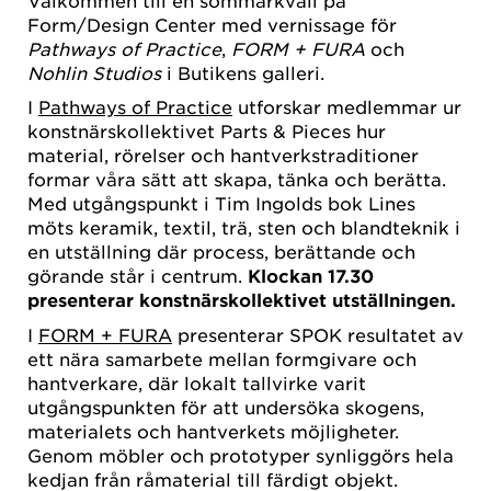
Välkommen till en sommarkväll på
Form/Design Center med vernissage för
Pathways of Practice
,
FORM + FURA
och
Nohlin Studios
i Butikens galleri.
I
Pathways of Practice
utforskar medlemmar ur
konstnärskollektivet Parts & Pieces hur
material, rörelser och hantverkstraditioner
formar våra sätt att skapa, tänka och berätta.
Med utgångspunkt i Tim Ingolds bok Lines
möts keramik, textil, trä, sten och blandteknik i
en utställning där process, berättande och
görande står i centrum.
Klockan 17.30
presenterar konstnärskollektivet utställningen.
I
FORM + FURA
presenterar SPOK resultatet av
ett nära samarbete mellan formgivare och
hantverkare, där lokalt tallvirke varit
utgångspunkten för att undersöka skogens,
materialets och hantverkets möjligheter.
Genom möbler och prototyper synliggörs hela
kedjan från råmaterial till färdigt objekt.