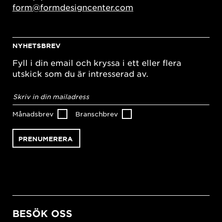
form@formdesigncenter.com
NYHETSBREV
Fyll i din email och kryssa i ett eller flera
utskick som du är intresserad av.
E-
postadress
*
Månadsbrev
Branschbrev
BESÖK OSS