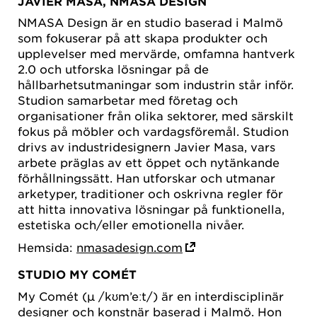
JAVIER MASA, NMASA DESIGN
NMASA Design är en studio baserad i Malmö
som fokuserar på att skapa produkter och
upplevelser med mervärde, omfamna hantverk
2.0 och utforska lösningar på de
hållbarhetsutmaningar som industrin står inför.
Studion samarbetar med företag och
organisationer från olika sektorer, med särskilt
fokus på möbler och vardagsföremål. Studion
drivs av industridesignern Javier Masa, vars
arbete präglas av ett öppet och nytänkande
förhållningssätt. Han utforskar och utmanar
arketyper, traditioner och oskrivna regler för
att hitta innovativa lösningar på funktionella,
estetiska och/eller emotionella nivåer.
Hemsida:
nmasadesign.com
STUDIO MY COMÉT
My Comét (μ /kʊm’eːt/) är en interdisciplinär
designer och konstnär baserad i Malmö. Hon