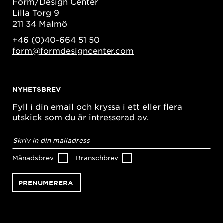
Form/Design Center
Lilla Torg 9
211 34 Malmö
+46 (0)40-664 51 50
form@formdesigncenter.com
NYHETSBREV
Fyll i din email och kryssa i ett eller flera
utskick som du är intresserad av.
E-
postadress
*
Månadsbrev
Branschbrev