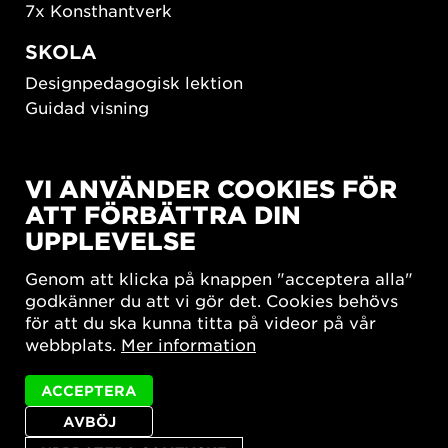
7x Konsthantverk
SKOLA
Designpedagogisk lektion
Guidad visning
HÅLLBAR UTVECKLING
VI ANVÄNDER COOKIES FÖR
New European Bauhaus
ATT FÖRBÄTTRA DIN
SUSTAINORDIC
UPPLEVELSE
Share Future Living
Lek för demokrati
Genom att klicka på knappen "acceptera alla"
What Matter_s
godkänner du att vi gör det. Cookies behövs
för att du ska kunna titta på videor på vår
webbplats.
Mer information
ACCEPTERA
AVBÖJ
Integritetspolicy
Tillgänglighetsredogörelse
Sajtkarta
Cookie-inställningar