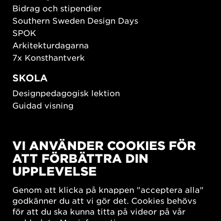
Bidrag och stipendier
Southern Sweden Design Days
SPOK
Arkitekturdagarna
7x Konsthantverk
SKOLA
Designpedagogisk lektion
Guidad visning
HÅLLBAR UTVECKLING
VI ANVÄNDER COOKIES FÖR
New European Bauhaus
ATT FÖRBÄTTRA DIN
SUSTAINORDIC
UPPLEVELSE
Share Future Living
Lek för demokrati
Genom att klicka på knappen "acceptera alla"
What Matter_s
godkänner du att vi gör det. Cookies behövs
för att du ska kunna titta på videor på vår