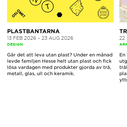
PLASTBANTARNA
TR
13 FEB 2026
–
23 AUG 2026
22
DESIGN
AR
Går det att leva utan plast? Under en månad
En 
levde familjen Hesse helt utan plast och fick
utg
lösa vardagen med produkter gjorda av trä,
trä
metall, glas, ull och keramik.
pla
ytt