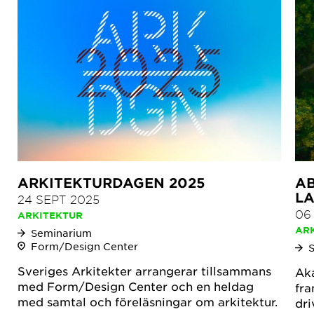
ARKITEKTURDAGEN 2025
AB
L
24 SEPT 2025
06
ARKITEKTUR
AR
Seminarium
Form/Design Center
Sveriges Arkitekter arrangerar tillsammans
Aka
med Form/Design Center och en heldag
fr
med samtal och föreläsningar om arkitektur.
dri