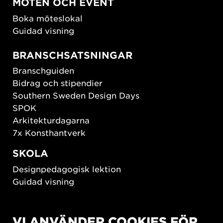
MÖTEN OCH EVENT
Boka möteslokal
Guidad visning
BRANSCHSATSNINGAR
Branschguiden
Bidrag och stipendier
Southern Sweden Design Days
SPOK
Arkitekturdagarna
7x Konsthantverk
SKOLA
Designpedagogisk lektion
Guidad visning
HÅLLBAR UTVECKLING
VI ANVÄNDER COOKIES FÖR
New European Bauhaus