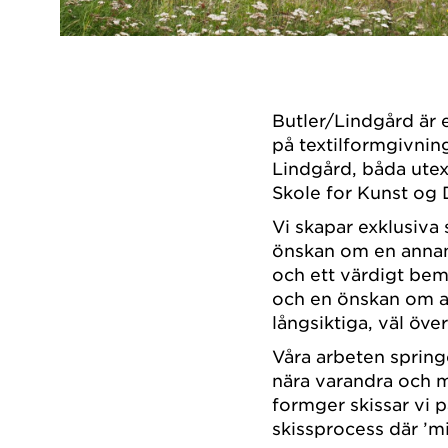
Butler/Lindgård är
på textilformgivnin
Lindgård, båda ute
Skole for Kunst og
Vi skapar exklusiva
önskan om en annan 
och ett värdigt bem
och en önskan om at
långsiktiga, väl öve
Våra arbeten springe
nära varandra och m
formger skissar vi 
skissprocess där ’mit