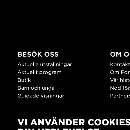
BESÖK OSS
OM O
Aktuella utställningar
Kontakt
Aktuellt program
Om For
Butik
Vår hist
Barn och unga
Nod för
Guidade visningar
Partner
Tillgänglighet
Jobba h
Hitta hit
Pressr
Öppettider
VI ANVÄNDER COOKIE
PLAY