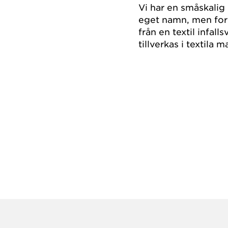
Vi har en småskalig
eget namn, men form
från en textil infall
tillverkas i textila m