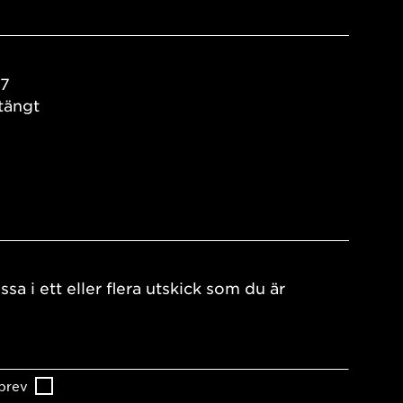
17
tängt
ssa i ett eller flera utskick som du är
brev