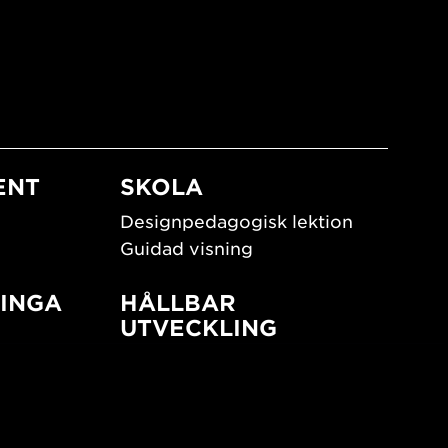
ENT
SKOLA
Designpedagogisk lektion
Guidad visning
INGA
HÅLLBAR
UTVECKLING
New European Bauhaus
SUSTAINORDIC
ign
Share Future Living
Lek för demokrati