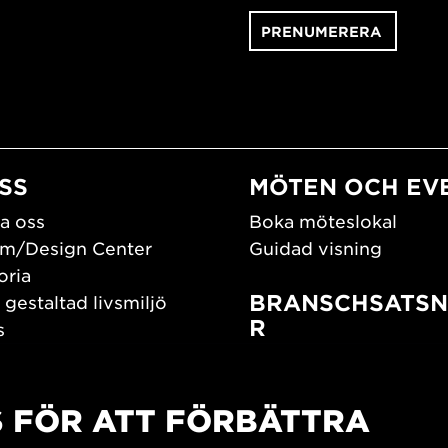
SS
MÖTEN OCH EV
a oss
Boka möteslokal
m/Design Center
Guidad visning
oria
BRANSCHSATSN
 gestaltad livsmiljö
R
s
os oss
Branschguiden
um
Bidrag och stipendier
S FÖR ATT FÖRBÄTTRA
Southern Sweden Des
Days