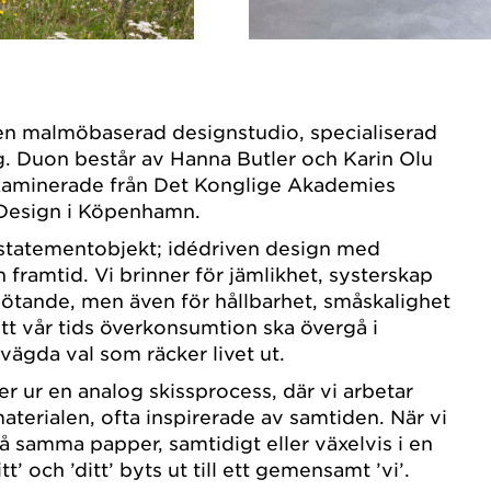
 en malmöbaserad designstudio, specialiserad
g. Duon består av Hanna Butler och Karin Olu
xaminerade från Det Konglige Akademies
 Design i Köpenhamn.
 statementobjekt; idédriven design med
framtid. Vi brinner för jämlikhet, systerskap
ötande, men även för hållbarhet, småskalighet
t vår tids överkonsumtion ska övergå i
rvägda val som räcker livet ut.
r ur en analog skissprocess, där vi arbetar
aterialen, ofta inspirerade av samtiden. När vi
på samma papper, samtidigt eller växelvis i en
t’ och ’ditt’ byts ut till ett gemensamt ’vi’.