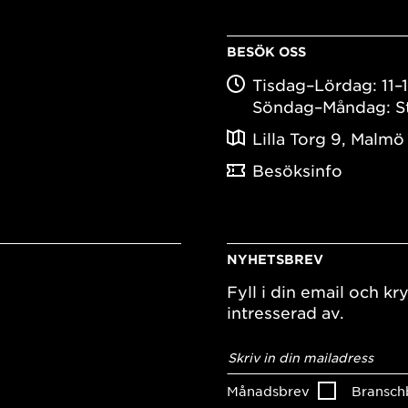
BESÖK OSS
Tisdag–Lördag: 11–
Söndag–Måndag: S
Lilla Torg 9, Malmö
Besöksinfo
NYHETSBREV
Fyll i din email och kry
intresserad av.
E-
postadress
*
Månadsbrev
Bransch