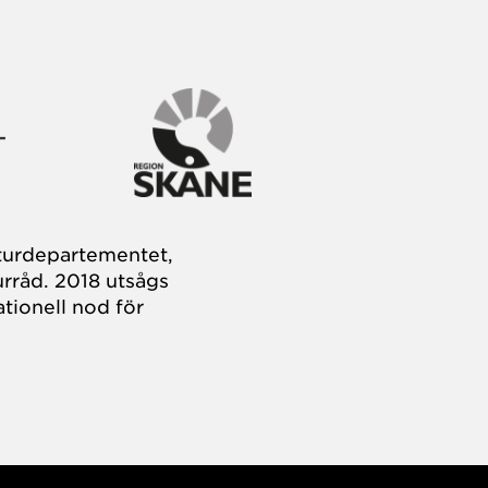
turdepartementet,
rråd. 2018 utsågs
tionell nod för