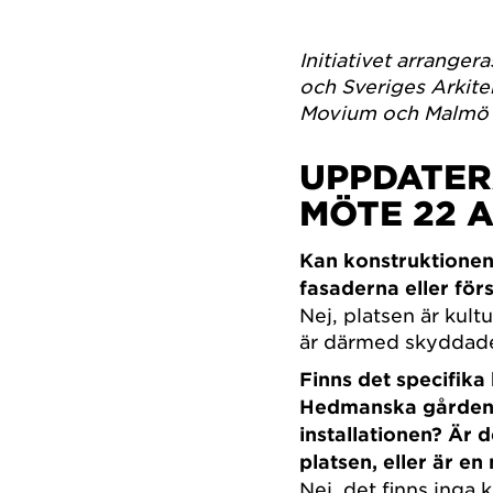
Initiativet arrange
och Sveriges Arkit
Movium och Malmö 
UPPDATER
MÖTE 22 A
Kan konstruktionen
fasaderna eller fö
Nej, platsen är ku
är därmed skyddad
Finns det specifika
Hedmanska gården 
installationen? Är d
platsen, eller är en
Nej, det finns inga 