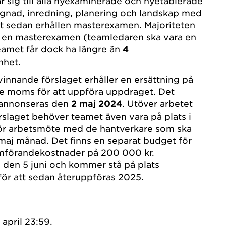
r sig till alla nyexaminerade och nyetablerade
ggnad, inredning, planering och landskap med
t sedan erhållen masterexamen. Majoriteten
 en masterexamen (teamledaren ska vara en
teamet får dock ha längre än
4
enhet.
nnande förslaget erhåller en ersättning på
ve moms för att uppföra uppdraget. Det
 annonseras den
2 maj 2024
. Utöver arbetet
slaget behöver teamet även vara på plats i
för arbetsmöte med de hantverkare som ska
 maj månad. Det finns en separat budget för
mförandekostnader på 200 000 kr.
gs den 5 juni och kommer stå på plats
för att sedan återuppföras 2025.
april 23:59.