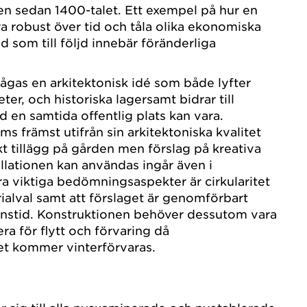
 sedan 1400-talet. Ett exempel på hur en
a robust över tid och tåla olika ekonomiska
nd som till följd innebär föränderliga
.
rågas en arkitektonisk idé som både lyfter
ter, och historiska lagersamt bidrar till
 en samtida offentlig plats kan vara.
s främst utifrån sin arkitektoniska kvalitet
kt tillägg på gården men förslag på kreativa
allationen kan användas ingår även i
 viktiga bedömningsaspekter är cirkularitet
rialval samt att förslaget är genomförbart
onstid. Konstruktionen behöver dessutom vara
ra för flytt och förvaring då
et kommer vinterförvaras.