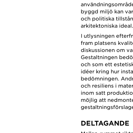
användningsområden
byggd miljö kan var
och politiska tillstå
arkitektoniska ideal
I utlysningen efterf
fram platsens kvalite
diskussionen om vad
Gestaltningen bedöm
och som ett estetis
idéer kring hur inst
bedömningen. Andra
och resiliens i mate
inom satt produkti
möjlig att nedmonte
gestaltningsförslag
DELTAGANDE