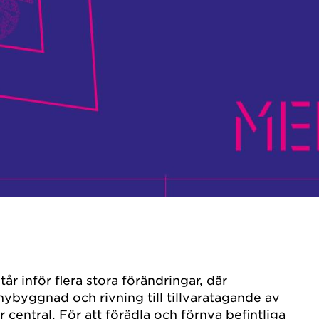
år inför flera stora förändringar, där
nybyggnad och rivning till tillvaratagande av
r central. För att förädla och förnya befintliga