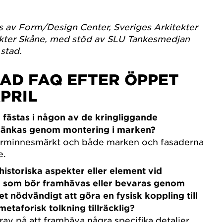
ras av Form/Design Center, Sveriges Arkitekter
ekter Skåne, med stöd av SLU Tankesmedjan
stad.
AD FAQ EFTER ÖPPET
PRIL
 fästas i någon av de kringliggande
rsänkas genom montering i marken?
lturminnesmärkt och både marken och fasaderna
e.
 historiska aspekter eller element vid
som bör framhävas eller bevaras genom
et nödvändigt att göra en fysisk koppling till
 metaforisk tolkning tillräcklig?
krav på att framhäva några specifika detaljer