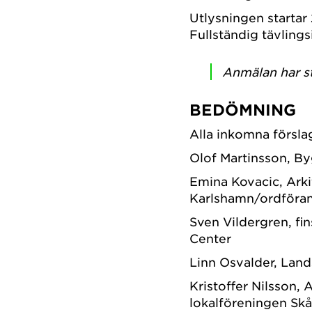
Utlysningen startar 2
Fullständig tävlings
Anmälan har s
BEDÖMNING
Alla inkomna försl
Olof Martinsson, By
Emina Kovacic, Ark
Karlshamn/ordföran
Sven Vildergren, fi
Center
Linn Osvalder, Lan
Kristoffer Nilsson,
lokalföreningen Skå