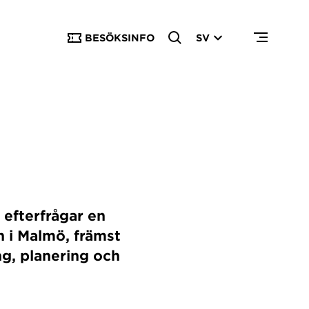
BESÖKSINFO
SV
 efterfrågar en
n i Malmö, främst
ng, planering och