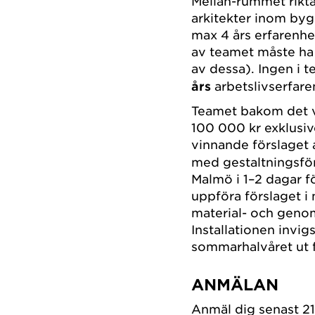
Mellan-rummet rikta
arkitekter inom by
max 4 års erfarenhe
av teamet måste ha
av dessa).
Ingen i 
års
arbetslivserfar
Teamet bakom det vi
100 000 kr exklusi
vinnande förslaget
med gestaltningsför
Malmö i 1–2 dagar 
uppföra förslaget i
material- och geno
Installationen invi
sommarhalvåret ut 
ANMÄLAN
Anmäl dig senast 21 