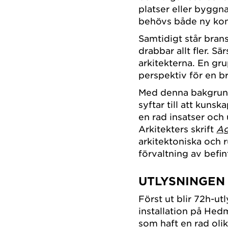
platser eller byggna
behövs både ny kom
Samtidigt står bran
drabbar allt fler. S
arkitekterna. En gr
perspektiv för en b
Med denna bakgrund
syftar till att kunsk
en rad insatser och 
Arkitekters skrift
Ag
arkitektoniska och 
förvaltning av befint
UTLYSNINGEN
Först ut blir 72h-u
installation på Hed
som haft en rad oli