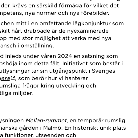
der, krävs en särskild förmåga för vilket det
petens, nya normer och nya förebilder.
schen mitt i en omfattande lågkonjunktur som
ärskilt hårt drabbade är de nyexaminerade
upp med stor möjlighet att verka med nya
ransch i omställning.
 inleds under våren 2024 en satsning som
apshöja inom detta fält. Initiativet som består i
utlysningar tar sin utgångspunkt i Sveriges
era
, som berör hur vi hanterar
rumsliga frågor kring utveckling och
liga miljöer.
tlysningen
Mellan-rummet
, en temporär rumslig
manska gården i Malmö. En historiskt unik plats
ka funktioner, utseenden och