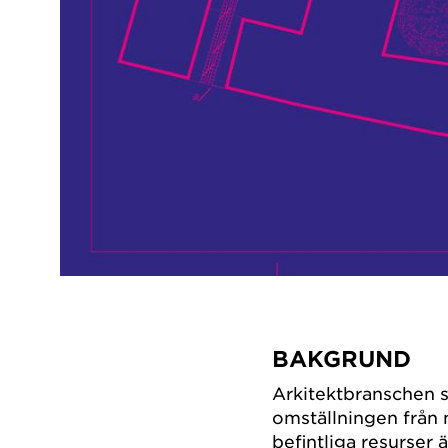
BAKGRUND
Arkitektbranschen st
omställningen från 
befintliga resurser ä