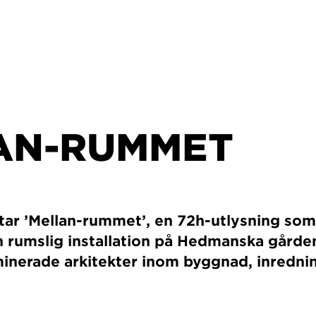
AN-RUMMET
rtar ’Mellan-rummet’, en 72h-utlysning som
 rumslig installation på Hedmanska gårde
aminerade arkitekter inom byggnad, inredni