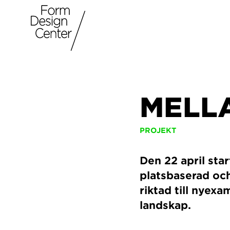
MELL
PROJEKT
Den 22 april sta
platsbaserad och
riktad till nyex
landskap.