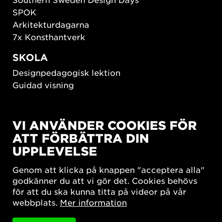
SPOK
Arkitekturdagarna
7x Konsthantverk
SKOLA
Designpedagogisk lektion
Guidad visning
HÅLLBAR UTVECKLING
VI ANVÄNDER COOKIES FÖR
New European Bauhaus
ATT FÖRBÄTTRA DIN
SUSTAINORDIC
UPPLEVELSE
Share Future Living
Lek för demokrati
Genom att klicka på knappen "acceptera alla"
What Matter_s
godkänner du att vi gör det. Cookies behövs
för att du ska kunna titta på videor på vår
webbplats.
Mer information