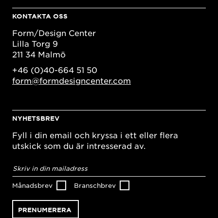
KONTAKTA OSS
Form/Design Center
Lilla Torg 9
211 34 Malmö
+46 (0)40-664 51 50
form@formdesigncenter.com
NYHETSBREV
Fyll i din email och kryssa i ett eller flera
utskick som du är intresserad av.
E-
postadress
*
Månadsbrev
Branschbrev