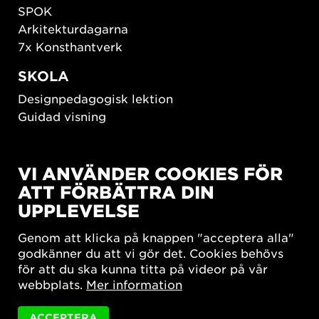
SPOK
Arkitekturdagarna
7x Konsthantverk
SKOLA
Designpedagogisk lektion
Guidad visning
HÅLLBAR UTVECKLING
VI ANVÄNDER COOKIES FÖR
New European Bauhaus
ATT FÖRBÄTTRA DIN
SUSTAINORDIC
UPPLEVELSE
Share Future Living
Lek för demokrati
Genom att klicka på knappen "acceptera alla"
What Matter_s
godkänner du att vi gör det. Cookies behövs
för att du ska kunna titta på videor på vår
webbplats.
Mer information
ACCEPTERA