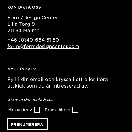
KONTAKTA OSS
Form/Design Center
Lilla Torg 9
211 34 Malmö
+46 (0)40-664 51 50
form@formdesigncenter.com
NYHETSBREV
Fyll i din email och kryssa i ett eller flera
utskick som du är intresserad av.
E-
postadress
*
Månadsbrev
Branschbrev