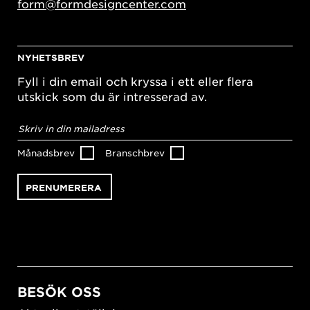
form@formdesigncenter.com
NYHETSBREV
Fyll i din email och kryssa i ett eller flera
utskick som du är intresserad av.
E-
postadress
*
Månadsbrev
Branschbrev
BESÖK OSS