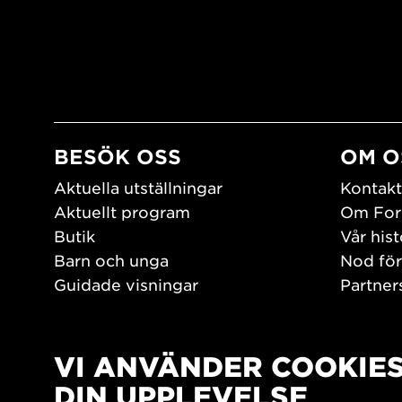
BESÖK OSS
OM O
Aktuella utställningar
Kontakt
Aktuellt program
Om For
Butik
Vår hist
Barn och unga
Nod för
Guidade visningar
Partner
Tillgänglighet
Jobba h
Hitta hit
Pressr
Öppettider
VI ANVÄNDER COOKIE
PLAY
DIN UPPLEVELSE