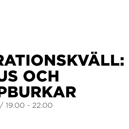
RATIONSKVÄLL:
US OCH
PBURKAR
/
19.00
-
22.00