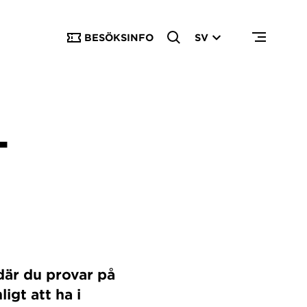
BESÖKSINFO
SV
–
där du provar på
igt att ha i