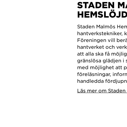
STADEN 
HEMSLÖJ
Staden Malmös Hems
hantverkstekniker, k
Föreningen vill berä
hantverket och verk
att alla ska få möj
gränslösa glädjen i 
med möjlighet att p
föreläsningar, info
handledda fördjupnin
Läs mer om Staden