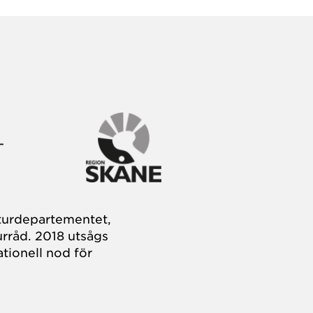
turdepartementet,
rråd. 2018 utsågs
tionell nod för