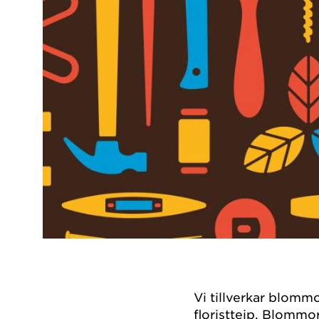
Vi tillverkar blommo
floristtejp. Blommor