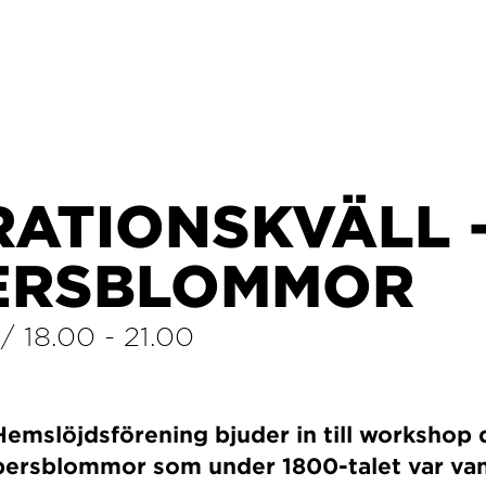
RATIONSKVÄLL 
ERSBLOMMOR
/
18.00
-
21.00
emslöjdsförening bjuder in till workshop 
ppersblommor som under 1800-talet var vanl