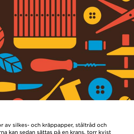
r av silkes- och kräppapper, ståltråd och
na kan sedan sättas på en krans, torr kvist