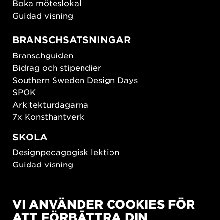
Boka möteslokal
Guidad visning
BRANSCHSATSNINGAR
Branschguiden
Bidrag och stipendier
Southern Sweden Design Days
SPOK
Arkitekturdagarna
7x Konsthantverk
SKOLA
Designpedagogisk lektion
Guidad visning
HÅLLBAR UTVECKLING
VI ANVÄNDER COOKIES FÖR
New European Bauhaus
ATT FÖRBÄTTRA DIN
SUSTAINORDIC