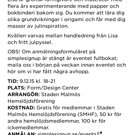
flera års experimenterande med papper och
bokbinderi bakom sig. Du kommer att lära dig
olika grundvikningar i origami och får med dig
massor av julinspiration.
Kvällen varvas mellan handledning från Lisa
och fritt julpyssel.
OBS! Om anmälningsformuläret på
simplesignup är stängt är eventet fullbokat;
maila oss i början på veckan innan eventet och
hör om vi har fått några avhopp.
TID:
9.12.15 kl. 18-21
PLATS:
Form/Design Center
ARRANGÖR:
Staden Malmös
Hemslöjdsförening
KOSTNAD:
Gratis för medlemmar i Staden
Malmös Hemslöjdsförening (SMHF), 50 kr för
andra hemslöjdsmedlemmar, 100 kr för
ickemedlemmar.
ANMÄLAN:
simplesignup.se/events