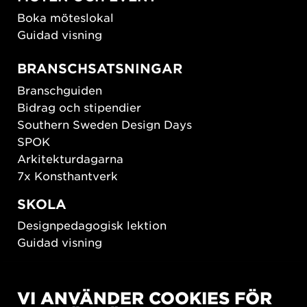
Boka möteslokal
Guidad visning
BRANSCHSATSNINGAR
Branschguiden
Bidrag och stipendier
Southern Sweden Design Days
SPOK
Arkitekturdagarna
7x Konsthantverk
SKOLA
Designpedagogisk lektion
Guidad visning
HÅLLBAR UTVECKLING
VI ANVÄNDER COOKIES FÖR
New European Bauhaus