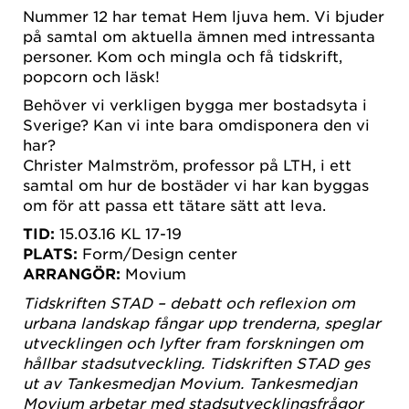
Nummer 12 har temat Hem ljuva hem. Vi bjuder
på samtal om aktuella ämnen med intressanta
personer. Kom och mingla och få tidskrift,
popcorn och läsk!
Behöver vi verkligen bygga mer bostadsyta i
Sverige? Kan vi inte bara omdisponera den vi
har?
Christer Malmström, professor på LTH, i ett
samtal om hur de bostäder vi har kan byggas
om för att passa ett tätare sätt att leva.
TID:
15.03.16 KL 17-19
PLATS:
Form/Design center
ARRANGÖR:
Movium
Tidskriften STAD – debatt och reflexion om
urbana landskap fångar upp trenderna, speglar
utvecklingen och lyfter fram forskningen om
hållbar stadsutveckling. Tidskriften STAD ges
ut av Tankesmedjan Movium. Tankesmedjan
Movium arbetar med stadsutvecklingsfrågor