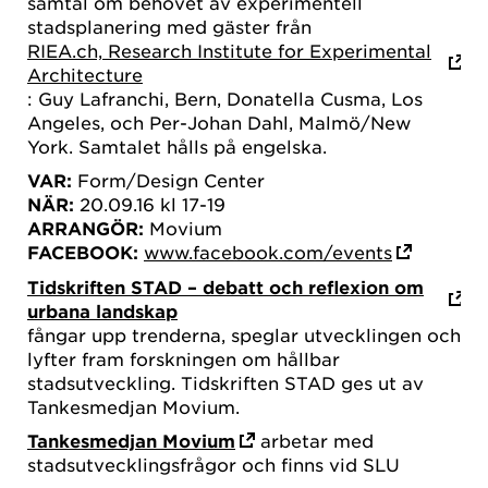
samtal om behovet av experimentell
stadsplanering med gäster från
RIEA.ch, Research Institute for Experimental
Architecture
: Guy Lafranchi, Bern, Donatella Cusma, Los
Angeles, och Per-Johan Dahl, Malmö/New
York. Samtalet hålls på engelska.
VAR:
Form/Design Center
NÄR:
20.09.16 kl 17-19
ARRANGÖR:
Movium
FACEBOOK:
www.facebook.com/events
Tidskriften STAD – debatt och reflexion om
urbana landskap
fångar upp trenderna, speglar utvecklingen och
lyfter fram forskningen om hållbar
stadsutveckling. Tidskriften STAD ges ut av
Tankesmedjan Movium.
Tankesmedjan Movium
arbetar med
stadsutvecklingsfrågor och finns vid SLU