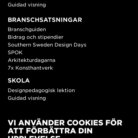
Guidad visning
BRANSCHSATSNINGAR
Branschguiden
Bidrag och stipendier
Southern Sweden Design Days
SPOK
Arkitekturdagarna
7x Konsthantverk
SKOLA
Designpedagogisk lektion
Guidad visning
HÅLLBAR UTVECKLING
VI ANVÄNDER COOKIES FÖR
New European Bauhaus
ATT FÖRBÄTTRA DIN
SUSTAINORDIC
Share Future Living