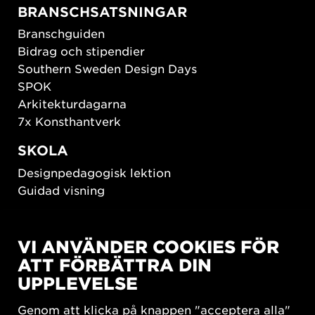
BRANSCHSATSNINGAR
Branschguiden
Bidrag och stipendier
Southern Sweden Design Days
SPOK
Arkitekturdagarna
7x Konsthantverk
SKOLA
Designpedagogisk lektion
Guidad visning
HÅLLBAR UTVECKLING
VI ANVÄNDER COOKIES FÖR
New European Bauhaus
ATT FÖRBÄTTRA DIN
SUSTAINORDIC
UPPLEVELSE
Share Future Living
Lek för demokrati
Genom att klicka på knappen "acceptera alla"