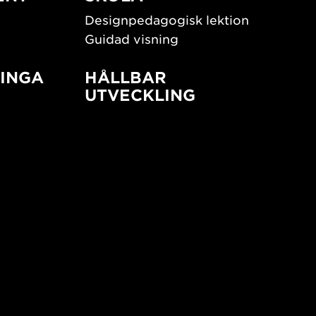
Designpedagogisk lektion
Guidad visning
INGA
HÅLLBAR
UTVECKLING
New European Bauhaus
SUSTAINORDIC
ign
Share Future Living
Lek för demokrati
What Matter_s