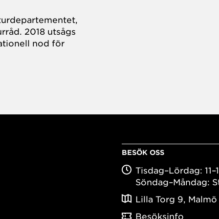
turdepartementet,
rråd. 2018 utsågs
tionell nod för
BESÖK OSS
Tisdag–Lördag: 11–
Söndag–Måndag: S
Lilla Torg 9, Malmö
Besöksinfo