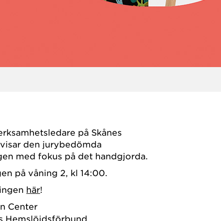
erksamhetsledare på Skånes
 visar den jurybedömda
ngen med fokus på det handgjorda.
gen på våning 2, kl 14:00.
ningen
här
!
n Center
s Hemslöjdsförbund