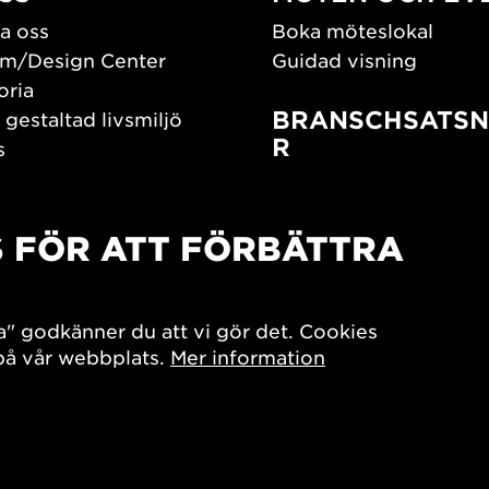
a oss
Boka möteslokal
m/Design Center
Guidad visning
oria
BRANSCHSATSN
 gestaltad livsmiljö
R
s
os oss
Branschguiden
um
Bidrag och stipendier
S FÖR ATT FÖRBÄTTRA
Southern Sweden Des
Days
SPOK
sign Center Play
Arkitekturdagarna
a" godkänner du att vi gör det. Cookies
iv
 på vår webbplats.
Mer information
7x Konsthantverk