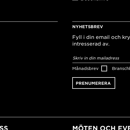
NYHETSBREV
Fyll i din email och kry
intresserad av.
E-
postadress
*
Månadsbrev
Bransch
SS
MÖTEN OCH EV