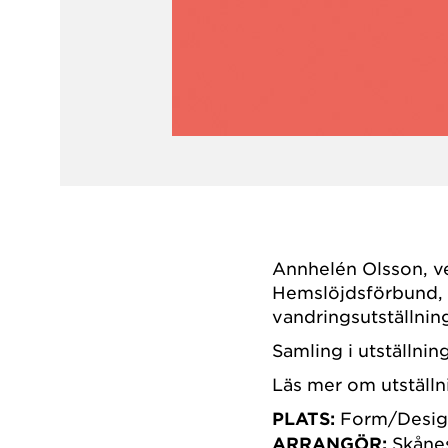
Annhelén Olsson, v
Hemslöjdsförbund,
vandringsutställni
Samling i utställnin
Läs mer om utställ
PLATS:
Form/Desig
ARRANGÖR:
Skåne