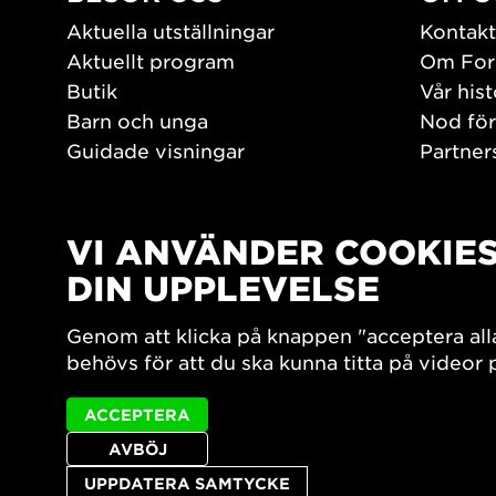
Aktuella utställningar
Kontakt
Aktuellt program
Om For
Butik
Vår hist
Barn och unga
Nod för
Guidade visningar
Partner
Tillgänglighet
Jobba h
Hitta hit
Pressr
Öppettider
VI ANVÄNDER COOKIE
PLAY
DIN UPPLEVELSE
Form/De
Genom att klicka på knappen "acceptera all
Filmark
behövs för att du ska kunna titta på videor
ACCEPTERA
AVBÖJ
UPPDATERA SAMTYCKE