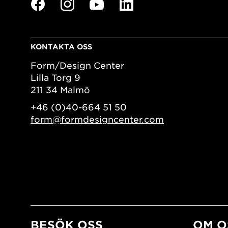
KONTAKTA OSS
Form/Design Center
Lilla Torg 9
211 34 Malmö
+46 (0)40-664 51 50
form@formdesigncenter.com
BESÖK OSS
OM O