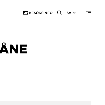
BESÖKSINFO
SV
KÅNE