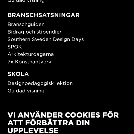
BRANSCHSATSNINGAR
Branschguiden
Bidrag och stipendier
Southern Sweden Design Days
SPOK
Arkitekturdagarna
7x Konsthantverk
SKOLA
Designpedagogisk lektion
Guidad visning
HÅLLBAR UTVECKLING
VI ANVÄNDER COOKIES FÖR
New European Bauhaus
ATT FÖRBÄTTRA DIN
SUSTAINORDIC
UPPLEVELSE
Share Future Living