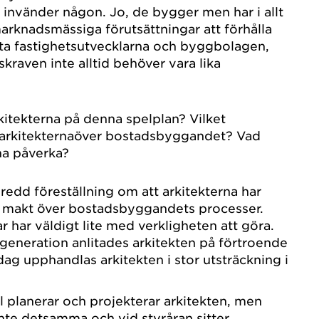
invänder någon. Jo, de bygger men har i allt
knadsmässiga förutsättningar att förhålla
vata fastighetsutvecklarna och byggbolagen,
kraven inte alltid behöver vara lika
rkitekterna på denna spelplan? Vilket
 arkitekternaöver bostadsbyggandet? Vad
na påverka?
bredd föreställning om att arkitekterna har
h makt över bostadsbyggandets processer.
ar har väldigt lite med verkligheten att göra.
 generation anlitades arkitekten på förtroende
dag upphandlas arkitekten i stor utsträckning i
roll planerar och projekterar arkitekten, men
 inte detsamma och vid styråran sitter