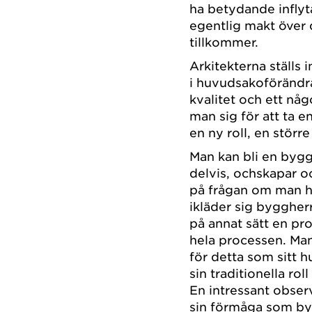
ha betydande inflyt
egentlig makt över
tillkommer.
Arkitekterna ställs i
i huvudsakoförändr
kvalitet och ett någ
man sig för att ta e
en ny roll, en större
Man kan bli en byggan
delvis, ochskapar oc
på frågan om man har
ikläder sig byggher
på annat sätt en pro
hela processen. Man
för detta som sitt 
sin traditionella ro
En intressant obser
sin förmåga som by