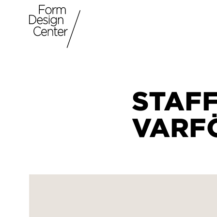
STAF
VARFÖ