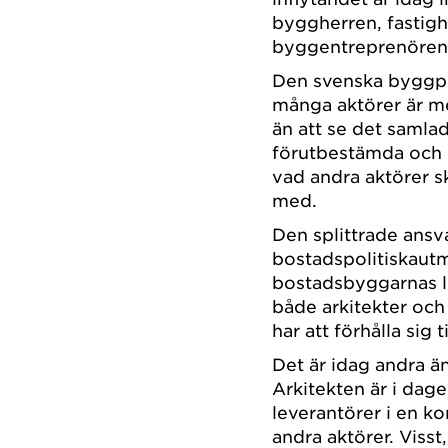
byggherren, fastigh
byggentreprenören
Den svenska byggpro
många aktörer är 
än att se det samla
förutbestämda och 
vad andra aktörer ska
med.
Den splittrade ansva
bostadspolitiskaut
bostadsbyggarnas lo
både arkitekter oc
har att förhålla sig ti
Det är idag andra a
Arkitekten är i da
leverantörer i en 
andra aktörer. Viss