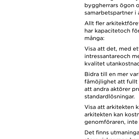
byggherrars ögon o
samarbetspartner i 
Allt fler arkitektfö
har kapacitetoch fö
många:
Visa att det, med et
intressantareoch me
kvalitet utankostna
Bidra till en mer va
fåmöjlighet att ful
att andra aktörer pr
standardlösningar.
Visa att arkitekten k
arkitekten kan kostn
genomföraren, inte 
Det finns utmaningar.