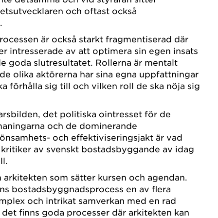
etsutvecklaren och oftast också
.
cessen är också starkt fragmentiserad där
mer intresserade av att optimera sin egen insats
de goda slutresultatet. Rollerna är mentalt
de olika aktörerna har sina egna uppfattningar
 förhålla sig till och vilken roll de ska nöja sig
rsbilden, det politiska ointresset för de
maningarna och de dominerande
̈nsamhets- och effektiviseringsjakt är vad
h kritiker av svenskt bostadsbyggande av idag
ll.
̈n arkitekten som sätter kursen och agendan.
gens bostadsbyggnadsprocess en av flera
komplex och intrikat samverkan med en rad
t, det finns goda processer där arkitekten kan