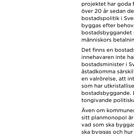
projektet har goda fö
över 20 år sedan d
bostadspolitik i Sve
byggas efter behov,
bostadsbyggandet st
människors betalnin
Det finns en bostads
innehavaren inte har 
bostadsminister i S
åstadkomma särskil
en valrörelse, att i
som har utkristallise
bostadsbyggande. Bo
tongivande politiska
Även om kommunerna
sitt planmonopol a
vad som ska byggas,
ska byggas och hur