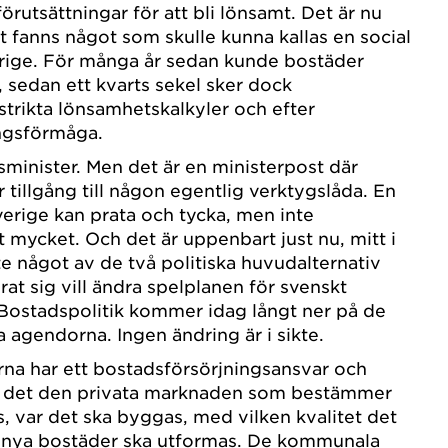
rutsättningar för att bli lönsamt. Det är nu
et fanns något som skulle kunna kallas en social
rige. För många år sedan kunde bostäder
 sedan ett kvarts sekel sker dock
rikta lönsamhetskalkyler och efter
gsförmåga.
minister. Men det är en ministerpost där
tillgång till någon egentlig verktygslåda. En
verige kan prata och tycka, men inte
t mycket. Och det är uppenbart just nu, mitt i
nte något av de två politiska huvudalternativ
rat sig vill ändra spelplanen för svenskt
stadspolitik kommer idag långt ner på de
 agendorna. Ingen ändring är i sikte.
 har ett bostadsförsörjningsansvar och
̈r det den privata marknaden som bestämmer
 var det ska byggas, med vilken kvalitet det
 nya bostäder ska utformas. De kommunala