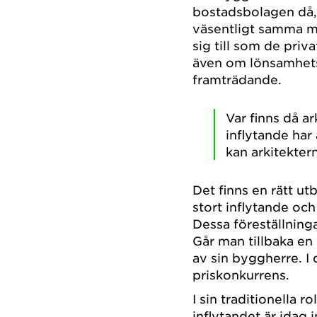
bostadsbolagen då, 
väsentligt samma mar
sig till som de pri
även om lönsamhets
framträdande.
Var finns då a
inflytande har
kan arkitekter
Det finns en rätt ut
stort inflytande oc
Dessa föreställning
Går man tillbaka en
av sin byggherre. I 
priskonkurrens.
I sin traditionella 
inflytandet är idag