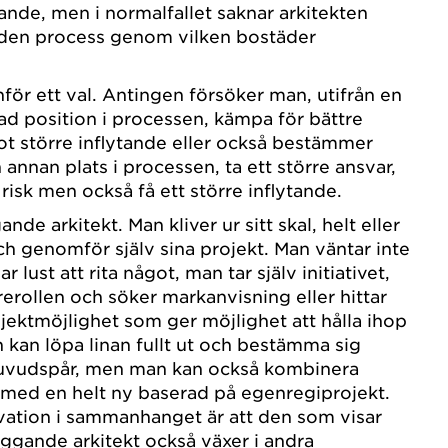
ande, men i normalfallet saknar arkitekten
 den process genom vilken bostäder
nför ett val. Antingen försöker man, utifrån en
ad position i processen, kämpa för bättre
ot större inflytande eller också bestämmer
n annan plats i processen, ta ett större ansvar,
 risk men också få ett större inflytande.
de arkitekt. Man kliver ur sitt skal, helt eller
h genomför själv sina projekt. Man väntar inte
 lust att rita något, man tar själv initiativet,
rerollen och söker markanvisning eller hittar
jektmöjlighet som ger möjlighet att hålla ihop
 kan löpa linan fullt ut och bestämma sig
huvudspår, men man kan också kombinera
ll med en helt ny baserad på egenregiprojekt.
vation i sammanhanget är att den som visar
ggande arkitekt också växer i andra