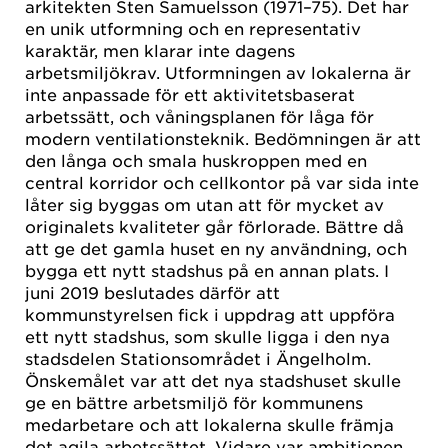
arkitekten Sten Samuelsson (1971–75). Det har
en unik utformning och en representativ
karaktär, men klarar inte dagens
arbetsmiljökrav. Utformningen av lokalerna är
inte anpassade för ett aktivitetsbaserat
arbetssätt, och våningsplanen för låga för
modern ventilationsteknik. Bedömningen är att
den långa och smala huskroppen med en
central korridor och cellkontor på var sida inte
låter sig byggas om utan att för mycket av
originalets kvaliteter går förlorade. Bättre då
att ge det gamla huset en ny användning, och
bygga ett nytt stadshus på en annan plats. I
juni 2019 beslutades därför att
kommunstyrelsen fick i uppdrag att uppföra
ett nytt stadshus, som skulle ligga i den nya
stadsdelen Stationsområdet i Ängelholm.
Önskemålet var att det nya stadshuset skulle
ge en bättre arbetsmiljö för kommunens
medarbetare och att lokalerna skulle främja
det agila arbetssättet. Vidare var ambitionen