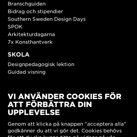
Branschguiden
Bidrag och stipendier
Southern Sweden Design Days
SPOK
Arkitekturdagarna
7x Konsthantverk
SKOLA
Designpedagogisk lektion
Guidad visning
HÅLLBAR UTVECKLING
VI ANVÄNDER COOKIES FÖR
New European Bauhaus
ATT FÖRBÄTTRA DIN
SUSTAINORDIC
UPPLEVELSE
Share Future Living
Lek för demokrati
Genom att klicka på knappen "acceptera alla"
What Matter_s
godkänner du att vi gör det. Cookies behövs