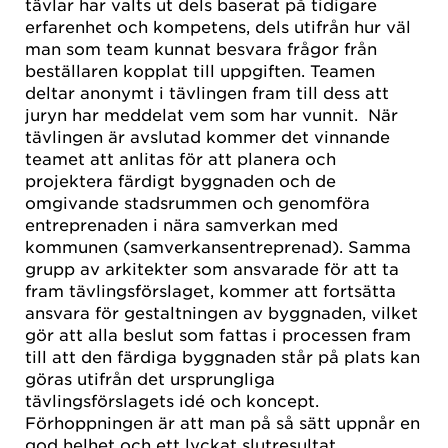
tävlar har valts ut dels baserat på tidigare
erfarenhet och kompetens, dels utifrån hur väl
man som team kunnat besvara frågor från
beställaren kopplat till uppgiften. Teamen
deltar anonymt i tävlingen fram till dess att
juryn har meddelat vem som har vunnit. När
tävlingen är avslutad kommer det vinnande
teamet att anlitas för att planera och
projektera färdigt byggnaden och de
omgivande stadsrummen och genomföra
entreprenaden i nära samverkan med
kommunen (samverkansentreprenad). Samma
grupp av arkitekter som ansvarade för att ta
fram tävlingsförslaget, kommer att fortsätta
ansvara för gestaltningen av byggnaden, vilket
gör att alla beslut som fattas i processen fram
till att den färdiga byggnaden står på plats kan
göras utifrån det ursprungliga
tävlingsförslagets idé och koncept.
Förhoppningen är att man på så sätt uppnår en
god helhet och ett lyckat slutresultat.