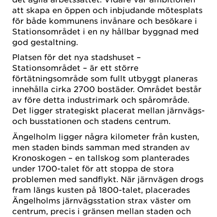
att skapa en öppen och inbjudande mötesplats
för både kommunens invånare och besökare i
Stationsområdet i en ny hållbar byggnad med
god gestaltning.
Platsen för det nya stadshuset –
Stationsområdet – är ett större
förtätningsområde som fullt utbyggt planeras
innehålla cirka 2700 bostäder. Området består
av före detta industrimark och spårområde.
Det ligger strategiskt placerat mellan järnvägs-
och busstationen och stadens centrum.
Ängelholm ligger några kilometer från kusten,
men staden binds samman med stranden av
Kronoskogen – en tallskog som planterades
under 1700-talet för att stoppa de stora
problemen med sandflykt. När järnvägen drogs
fram längs kusten på 1800-talet, placerades
Ängelholms järnvägsstation strax väster om
centrum, precis i gränsen mellan staden och