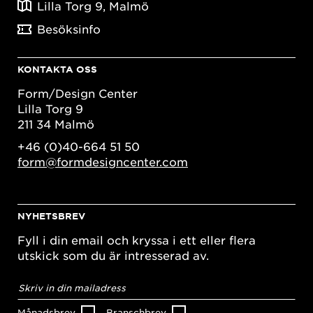
Lilla Torg 9, Malmö
Besöksinfo
KONTAKTA OSS
Form/Design Center
Lilla Torg 9
211 34 Malmö
+46 (0)40-664 51 50
form@formdesigncenter.com
NYHETSBREV
Fyll i din email och kryssa i ett eller flera
utskick som du är intresserad av.
E-
postadress
*
Månadsbrev
Branschbrev