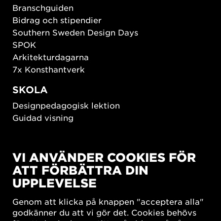
Branschguiden
Bidrag och stipendier
Southern Sweden Design Days
SPOK
Arkitekturdagarna
7x Konsthantverk
SKOLA
Designpedagogisk lektion
Guidad visning
HÅLLBAR UTVECKLING
VI ANVÄNDER COOKIES FÖR
New European Bauhaus
ATT FÖRBÄTTRA DIN
SUSTAINORDIC
UPPLEVELSE
Share Future Living
Lek för demokrati
Genom att klicka på knappen "acceptera alla"
What Matter_s
godkänner du att vi gör det. Cookies behövs