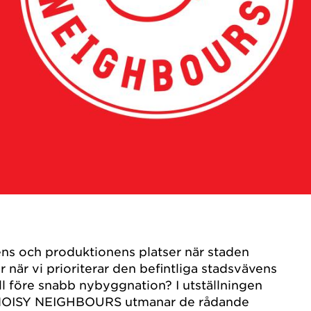
rens och produktionens platser när staden
 när vi prioriterar den befintliga stadsvävens
ll före snabb nybyggnation? I utställningen
 NOISY NEIGHBOURS utmanar de rådande