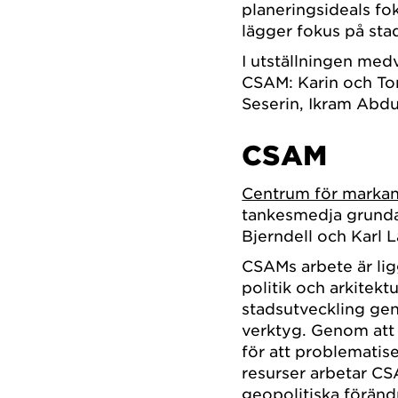
planeringsideals fo
lägger fokus på sta
I utställningen med
CSAM: Karin och To
Seserin, Ikram Abdu
CSAM
Centrum för marka
tankesmedja grundat
Bjerndell och Karl L
CSAMs arbete är lig
politik och arkitekt
stadsutveckling ge
verktyg. Genom att
för att problematis
resurser arbetar CS
geopolitiska föränd