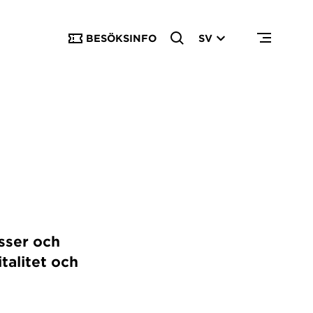
BESÖKSINFO
SV
sser och
talitet och