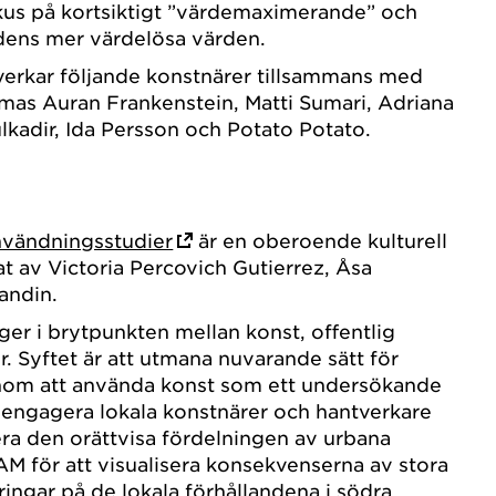
kus på kortsiktigt ”värdemaximerande” och
dens mer värdelösa värden.
verkar följande konstnärer tillsammans med
mas Auran Frankenstein, Matti Sumari, Adriana
lkadir, Ida Persson och Potato Potato.
nvändningsstudier
är en oberoende kulturell
 av Victoria Percovich Gutierrez, Åsa
andin.
ger i brytpunkten mellan konst, offentlig
ur. Syftet är att utmana nuvarande sätt för
nom att använda konst som ett undersökande
 engagera lokala konstnärer och hantverkare
era den orättvisa fördelningen av urbana
AM för att visualisera konsekvenserna av stora
ringar på de lokala förhållandena i södra