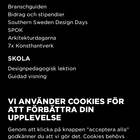
Branschguiden
Bidrag och stipendier
Southern Sweden Design Days
SPOK
Arkitekturdagarna
7x Konsthantverk
SKOLA
Designpedagogisk lektion
Guidad visning
HÅLLBAR UTVECKLING
VI ANVÄNDER COOKIES FÖR
New European Bauhaus
ATT FÖRBÄTTRA DIN
SUSTAINORDIC
UPPLEVELSE
Share Future Living
Lek för demokrati
Genom att klicka på knappen "acceptera alla"
What Matter_s
godkänner du att vi gör det. Cookies behövs