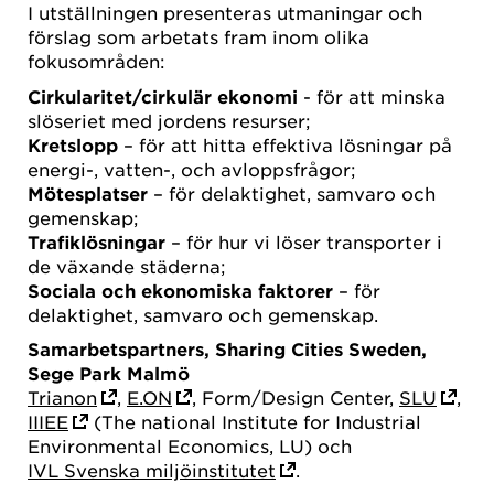
I utställningen presenteras utmaningar och
förslag som arbetats fram inom olika
fokusområden:
Cirkularitet/cirkulär ekonomi
- för att minska
slöseriet med jordens resurser;
Kretslopp
– för att hitta effektiva lösningar på
energi-, vatten-, och avloppsfrågor;
Mötesplatser
– för delaktighet, samvaro och
gemenskap;
Trafiklösningar
– för hur vi löser transporter i
de växande städerna;
Sociala och ekonomiska faktorer
– för
delaktighet, samvaro och gemenskap.
Samarbetspartners, Sharing Cities Sweden,
Sege Park Malmö
Trianon
,
E.ON
, Form/Design Center,
SLU
,
IIIEE
(The national Institute for Industrial
Environmental Economics, LU) och
IVL Svenska miljöinstitutet
.