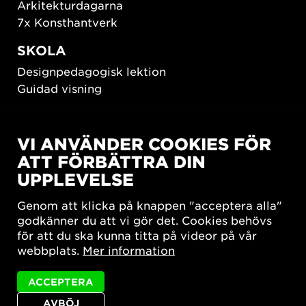
Arkitekturdagarna
7x Konsthantverk
SKOLA
Designpedagogisk lektion
Guidad visning
HÅLLBAR UTVECKLING
VI ANVÄNDER COOKIES FÖR
New European Bauhaus
ATT FÖRBÄTTRA DIN
SUSTAINORDIC
UPPLEVELSE
Share Future Living
Lek för demokrati
Genom att klicka på knappen "acceptera alla"
What Matter_s
godkänner du att vi gör det. Cookies behövs
för att du ska kunna titta på videor på vår
webbplats.
Mer information
ACCEPTERA
AVBÖJ
Integritetspolicy
Tillgänglighetsredogörelse
Sajtkarta