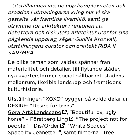
– Utställningen visade upp komplexiteten och
bredden i utmaningarna kring hur vi ska
gestalta vår framtida livsmiljö, samt ge
utrymme för arkitekter i regionen att
debattera och diskutera arkitektur utanför sina
pågående uppdrag, säger Gunilla Kronvall,
utställningens curator och arkitekt RIBA II
SAR/MSA.
De olika teman som valdes spänner från
materialitet och detaljer, till flytande städer,
nya kvartersformer, social hållbarhet, stadens
mellanrum, flexibla landskap och framtidens
kulturhistoria.
Utställningen ”XOXO" bygger på valda delar ur
DESIRE: "Desire for trees" –
Gora Art&Landscape
, "Beautiful ox, ugly
horse" –
Förstberg Ling
, "The project not for
people" –
Dis/Order
, "White Spaces" –
Space by Jeanette
, samt filmerna "Tree