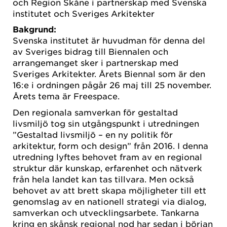
och Region Skåne i partnerskap med Svenska
institutet och Sveriges Arkitekter
Bakgrund:
Svenska institutet är huvudman för denna del
av Sveriges bidrag till Biennalen och
arrangemanget sker i partnerskap med
Sveriges Arkitekter. Årets Biennal som är den
16:e i ordningen pågår 26 maj till 25 november.
Årets tema är Freespace.
Den regionala samverkan för gestaltad
livsmiljö tog sin utgångspunkt i utredningen
”Gestaltad livsmiljö – en ny politik för
arkitektur, form och design” från 2016. I denna
utredning lyftes behovet fram av en regional
struktur där kunskap, erfarenhet och nätverk
från hela landet kan tas tillvara. Men också
behovet av att brett skapa möjligheter till ett
genomslag av en nationell strategi via dialog,
samverkan och utvecklingsarbete. Tankarna
kring en skånsk regional nod har sedan i början