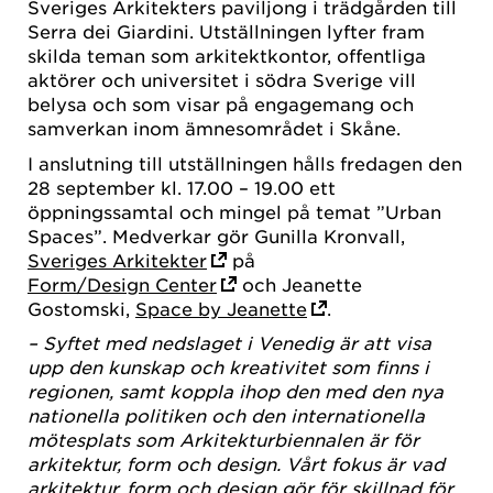
Sveriges Arkitekters paviljong i trädgården till
Serra dei Giardini. Utställningen lyfter fram
skilda teman som arkitektkontor, offentliga
aktörer och universitet i södra Sverige vill
belysa och som visar på engagemang och
samverkan inom ämnesområdet i Skåne.
I anslutning till utställningen hålls fredagen den
28 september kl. 17.00 – 19.00 ett
öppningssamtal och mingel på temat ”Urban
Spaces”. Medverkar gör Gunilla Kronvall,
Sveriges Arkitekter
på
Form/Design Center
och Jeanette
Gostomski,
Space by Jeanette
.
– Syftet med nedslaget i Venedig är att visa
upp den kunskap och kreativitet som finns i
regionen, samt koppla ihop den med den nya
nationella politiken och den internationella
mötesplats som Arkitekturbiennalen är för
arkitektur, form och design. Vårt fokus är vad
arkitektur, form och design gör för skillnad för