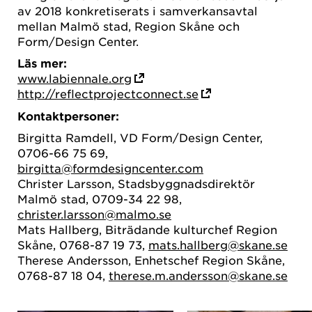
av 2018 konkretiserats i samverkansavtal
mellan Malmö stad, Region Skåne och
Form/Design Center.
Läs mer:
www.labiennale.org
http://reflectprojectconnect.se
Kontaktpersoner:
Birgitta Ramdell, VD Form/Design Center,
0706-66 75 69,
birgitta@formdesigncenter.com
Christer Larsson, Stadsbyggnadsdirektör
Malmö stad, 0709-34 22 98,
christer.larsson@malmo.se
Mats Hallberg, Biträdande kulturchef Region
Skåne, 0768-87 19 73,
mats.hallberg@skane.se
Therese Andersson, Enhetschef Region Skåne,
0768-87 18 04,
therese.m.andersson@skane.se