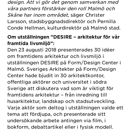
design. Att vi gör det genom samverkan med
våra partners förstärker den roll Malmö och
Skåne har inom området
, säger Christer
Larsson, stadsbyggnadsdirektör och Pernilla
Conde Hellman, kulturdirektör på Malmö stad.
Om utställningen ”DESIRE – arkitektur för vår
framtida livsmiljö”:
Den 23 augusti 2018 presenterades 30 idéer
om framtidens arkitektur och livsmiljö i
utställningen DESIRE på Form/Design Center i
Malmö. Sveriges Arkitekter på Form/Design
Center hade bjudit in 30 arkitektkontor,
offentliga aktörer och universitet i södra
Sverige att diskutera vad som är viktigt för
framtidens arkitektur – från inredning till
husarkitektur, landskap och stadsutveckling.
Varje aktör som deltog i utställningen valde ett
tema att fördjupa, och presenterade sitt
undersökande arbete antingen via film, i
bokform, debattartikel eller i fysisk modell.