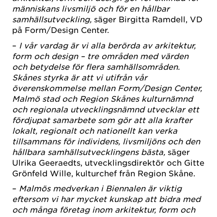
människans livsmiljö och för en hållbar
samhällsutveckling,
säger Birgitta Ramdell, VD
på Form/Design Center.
–
I vår vardag är vi alla berörda av arkitektur,
form och design – tre områden med värden
och betydelse för flera samhällsområden.
Skånes styrka är att vi utifrån vår
överenskommelse mellan Form/Design Center,
Malmö stad och Region Skånes kulturnämnd
och regionala utvecklingsnämnd utvecklar ett
fördjupat samarbete som gör att alla krafter
lokalt, regionalt och nationellt kan verka
tillsammans för individens, livsmiljöns och den
hållbara samhällsutvecklingens bästa,
säger
Ulrika Geeraedts, utvecklingsdirektör och Gitte
Grönfeld Wille, kulturchef från Region Skåne.
–
Malmös medverkan i Biennalen är viktig
eftersom vi har mycket kunskap att bidra med
och många företag inom arkitektur, form och