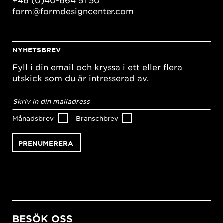
+46 (0)40-664 51 50
form@formdesigncenter.com
NYHETSBREV
Fyll i din email och kryssa i ett eller flera
utskick som du är intresserad av.
E-
postadress
*
Månadsbrev
Branschbrev
BESÖK OSS