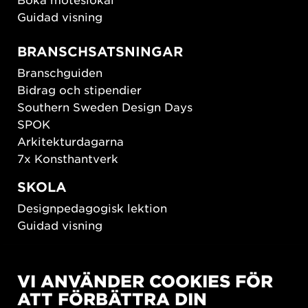
Guidad visning
BRANSCHSATSNINGAR
Branschguiden
Bidrag och stipendier
Southern Sweden Design Days
SPOK
Arkitekturdagarna
7x Konsthantverk
SKOLA
Designpedagogisk lektion
Guidad visning
HÅLLBAR UTVECKLING
VI ANVÄNDER COOKIES FÖR
New European Bauhaus
ATT FÖRBÄTTRA DIN
SUSTAINORDIC