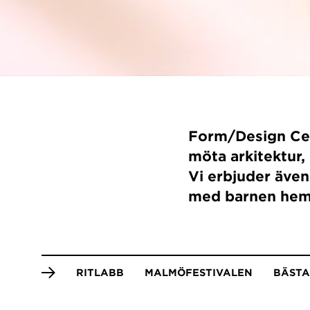
Form/Design Cent
möta arkitektur
Vi erbjuder även
med barnen he
Anchor
RITLABB
MALMÖFESTIVALEN
BÄSTA
menu