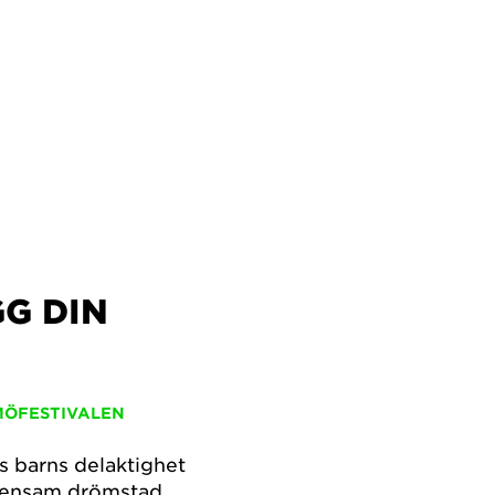
G DIN
MÖFESTIVALEN
s barns delaktighet
mensam drömstad