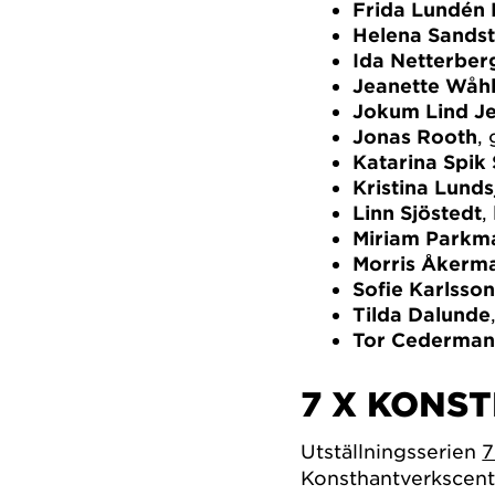
Frida Lundén
Helena Sands
Ida Netterber
Jeanette Wåhl
Jokum Lind J
Jonas Rooth
, 
Katarina Spik
Kristina Lunds
Linn Sjöstedt
,
Miriam Parkm
Morris Åkerm
Sofie Karlsso
Tilda Dalunde
Tor Cederma
7 X KONS
Utställningsserien
7
Konsthantverkscent