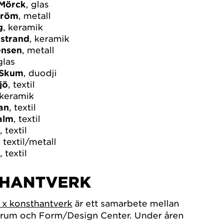
 Mörck
, glas
tröm
, metall
g
, keramik
strand
, keramik
ensen
, metall
glas
 Skum
, duodji
jö
, textil
 keramik
an
, textil
alm
, textil
n
, textil
, textil/metall
n
, textil
THANTVERK
 x konsthantverk
är ett samarbete mellan
rum och Form/Design Center. Under åren