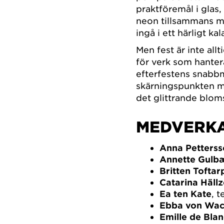
praktföremål i glas,
neon tillsammans me
ingå i ett härligt kal
Men fest är inte all
för verk som hanter
efterfestens snabbm
skärningspunkten m
det glittrande blom
MEDVERK
Anna Petters
Annette Gulb
Britten Toftar
Catarina Häll
Ea ten Kate
, t
Ebba von Wac
Emille de Bla