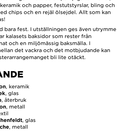
 keramik och papper, festutstyrslar, bling och
d chips och en rejäl ölsejdel. Allt som kan
as!
tid bara fest. I utställningen ges även utrymme
ar kalasets baksidor som rester från
at och en miljömässig baksmälla. I
ellan det vackra och det motbjudande kan
sterarrangemanget bli lite otäckt.
ANDE
son
, keramik
æk
, glas
p
, återbruk
zon
, metall
extil
henfeldt
, glas
nche
, metall