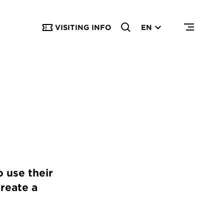
VISITING INFO
EN
o use their
create a