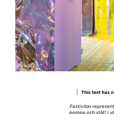
This text has 
Festivitas
represente
pompa och ståt! I u