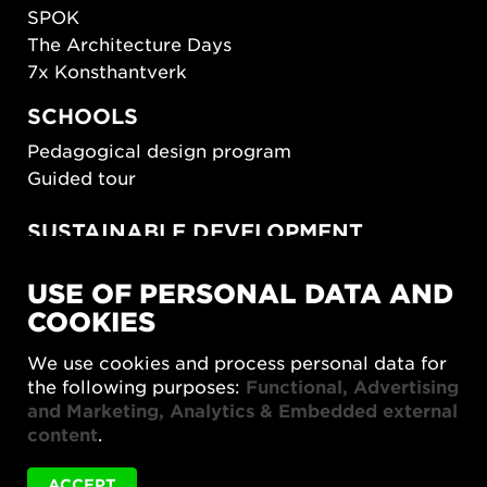
SPOK
The Architecture Days
7x Konsthantverk
SCHOOLS
Pedagogical design program
Guided tour
SUSTAINABLE DEVELOPMENT
New European Bauhaus
USE OF PERSONAL DATA AND
SUSTAINORDIC
COOKIES
Share Future Living
Play for Democracy
We use cookies and process personal data for
What Matter_s
the following purposes:
Functional, Advertising
and Marketing, Analytics & Embedded external
content
.
ACCEPT