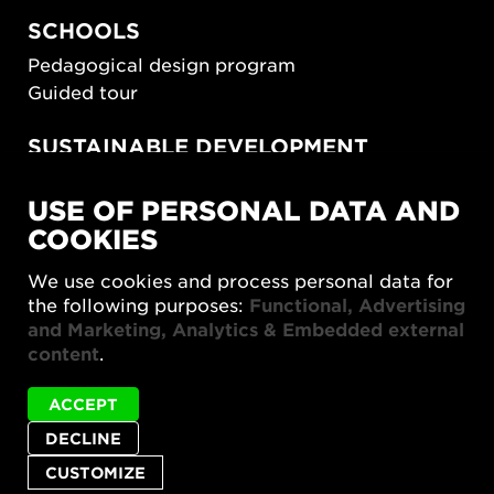
SCHOOLS
Pedagogical design program
Guided tour
SUSTAINABLE DEVELOPMENT
New European Bauhaus
USE OF PERSONAL DATA AND
SUSTAINORDIC
COOKIES
Share Future Living
Play for Democracy
We use cookies and process personal data for
What Matter_s
the following purposes:
Functional, Advertising
and Marketing, Analytics & Embedded external
content
.
ACCEPT
Status
Digital föreläsning Formslaget (1)75 år! is not
DECLINE
Privacy policy
Accessibility report
Site map
message
available in English.
Cookie settings
CUSTOMIZE
© 2026 Form/Design Center