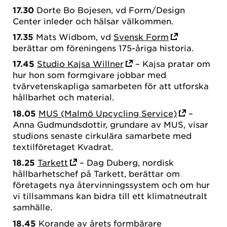
17.30
Dorte Bo Bojesen, vd Form/Design
Center inleder och hälsar välkommen.
17.35
Mats Widbom, vd
Svensk Form
berättar om föreningens 175-åriga historia.
17.45
Studio Kajsa Willner
– Kajsa pratar om
hur hon som formgivare jobbar med
tvärvetenskapliga samarbeten för att utforska
hållbarhet och material.
18.05
MUS (Malmö Upcycling Service)
–
Anna Gudmundsdottir, grundare av MUS, visar
studions senaste cirkulära samarbete med
textilföretaget Kvadrat.
18.25
Tarkett
– Dag Duberg, nordisk
hållbarhetschef på Tarkett, berättar om
företagets nya återvinningssystem och om hur
vi tillsammans kan bidra till ett klimatneutralt
samhälle.
18.45
Korande av
årets formbärare