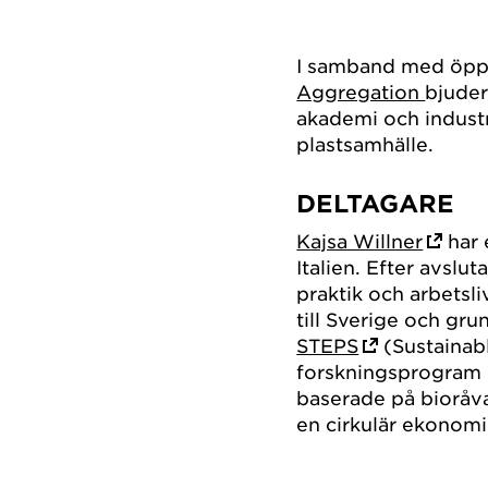
I samband med öpp
Aggregation
bjuder
akademi och industr
plastsamhälle.
DELTAGARE
Kajsa Willner
har 
Italien. Efter avslu
praktik och arbetsl
till Sverige och gr
STEPS
(Sustainabl
forskningsprogram m
baserade på bioråva
en cirkulär ekonomi