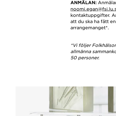
ANMÄLAN:
Anmälan 
noomi.egan@fsi.lu.
kontaktuppgifter. A
att du ska ha fått en
arrangemanget*.
*Vi följer Folkhäl
allmänna sammankom
50 personer.