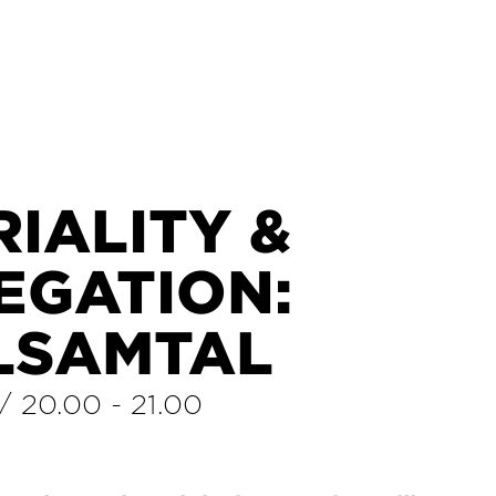
IALITY &
EGATION:
LSAMTAL
/
20.00
-
21.00