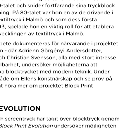
-talet och snider fortfarande sina tryckblock
ing. På 80-talet var hon en av de drivande i
xtiltryck i Malmö och som dess första
3, spelade hon en viktig roll för att etablera
ecklingen av textiltryck i Malmö.
bete dokumenteras för närvarande i projektet
on - där Adrienn Görgényi Andersdotter,
 Christian Svensson, alla med stort intresse
llbarhet, undersöker möjligheterna att
ska blocktrycket med modern teknik. Under
 både om Ellens konstnärskap och se prov på
t höra mer om projektet Block Print
 EVOLUTION
h screentryck har tagit över blocktryck genom
Block Print Evolution
undersöker möjligheten