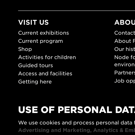
VISIT US
ABOU
Current exhibitions
Contact
Current program
About 
Shop
Our his
Activities for children
Node fo
enviro
Guided tours
Partner
Access and facilities
Job opp
Getting here
Press 
Opening hours
PLAY
USE OF PERSONAL DAT
Form/De
We use cookies and process personal data 
Video a
Advertising and Marketing, Analytics & Em