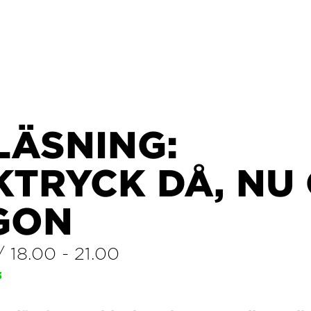
LÄSNING:
KTRYCK DÅ, NU
GON
/
18.00
-
21.00
3