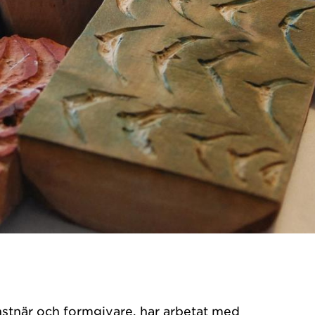
onstnär och formgivare, har arbetat med