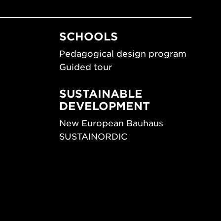
SCHOOLS
Pedagogical design program
Guided tour
SUSTAINABLE
DEVELOPMENT
New European Bauhaus
SUSTAINORDIC
ips
Share Future Living
ign
Play for Democracy
What Matter_s