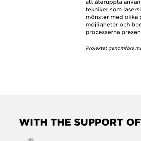
att återuppta använ
tekniker som lasers
mönster med olika 
möjligheter och be
processerna present
Projektet genomförs me
WITH THE SUPPORT OF