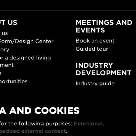
T US
MEETINGS AND
EVENTS
 us
Book an event
Form/Design Center
Guided tour
tory
r a designed living
INDUSTRY
nment
DEVELOPMENT
s
ortunities
Industry guide
room
Funding and scholarsh
Southern Sweden Des
Days
A AND COOKIES
SPOK
sign Center Play
for the following purposes:
Functional,
The Architecture Days
rchive
bedded external content
.
7x Konsthantverk