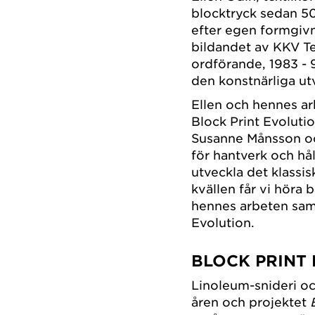
blocktryck sedan 50
efter egen formgivn
bildandet av KKV Te
ordförande, 1983 - 9
den konstnärliga utv
Ellen och hennes ar
Block Print Evoluti
Susanne Månsson och
för hantverk och hå
utveckla det klassi
kvällen får vi höra
hennes arbeten sam
Evolution.
BLOCK PRINT
Linoleum-snideri oc
åren och projektet