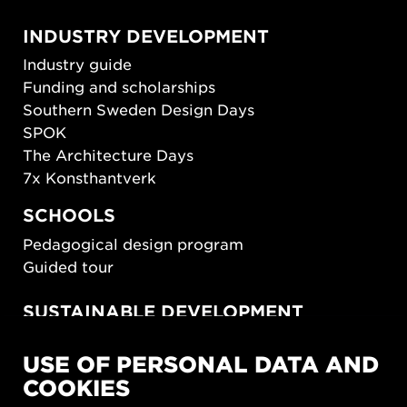
INDUSTRY DEVELOPMENT
Industry guide
Funding and scholarships
Southern Sweden Design Days
SPOK
The Architecture Days
7x Konsthantverk
SCHOOLS
Pedagogical design program
Guided tour
SUSTAINABLE DEVELOPMENT
New European Bauhaus
USE OF PERSONAL DATA AND
SUSTAINORDIC
COOKIES
Share Future Living