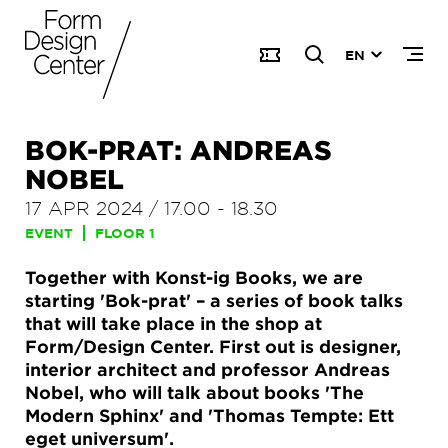
EN
BOK-PRAT: ANDREAS
NOBEL
17 APR 2024
/
17.00
-
18.30
EVENT
FLOOR 1
Together with Konst-ig Books, we are
starting 'Bok-prat' – a series of book talks
that will take place in the shop at
Form/Design Center. First out is designer,
interior architect and professor Andreas
Nobel, who will talk about books 'The
Modern Sphinx' and 'Thomas Tempte: Ett
eget universum'.