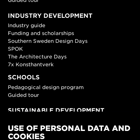
INDUSTRY DEVELOPMENT
Industry guide
Funding and scholarships
Southern Sweden Design Days
SPOK
The Architecture Days
7x Konsthantverk
SCHOOLS
Pedagogical design program
Guided tour
SUSTAINABLE DEVELOPMENT
New European Bauhaus
USE OF PERSONAL DATA AND
SUSTAINORDIC
COOKIES
Share Future Living