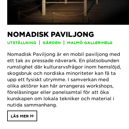
NOMADISK PAVILJONG
UTSTÄLLNING
GÅRDEN
MALMÖ GALLERIHELG
Nomadisk Paviljong är en mobil paviljong med
ett tak av pressade näverark. En platsobunden
rumslighet där kulturarvsfrågor inom hemslöjd,
skogsbruk och nordiska minoriteter kan få ta
upp ett fysiskt utrymme. I samverkan med
olika aktörer kan här arrangeras workshops,
föreläsningar eller panelsamtal för att öka
kunskapen om lokala tekniker och material i
nutida sammanhang.
LÄS MER