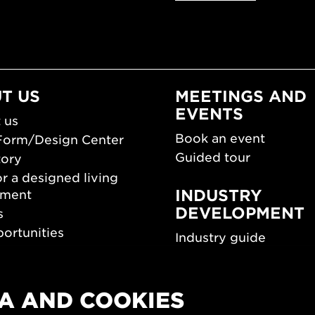
T US
MEETINGS AND
EVENTS
 us
Book an event
Form/Design Center
Guided tour
tory
r a designed living
INDUSTRY
nment
DEVELOPMENT
s
ortunities
Industry guide
room
Funding and scholarsh
Southern Sweden Des
Days
A AND COOKIES
SPOK
sign Center Play