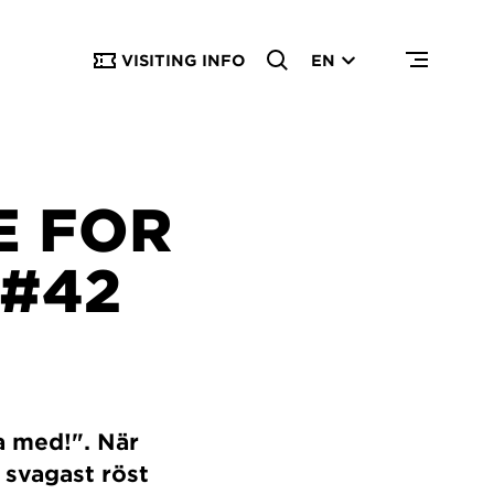
VISITING INFO
EN
E FOR
 #42
a med!". När
 svagast röst