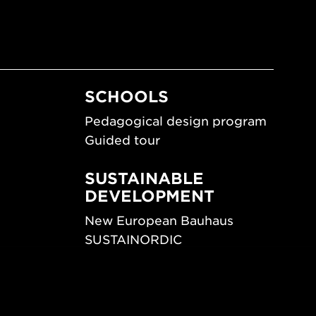
SCHOOLS
Pedagogical design program
Guided tour
SUSTAINABLE
DEVELOPMENT
New European Bauhaus
SUSTAINORDIC
ips
Share Future Living
ign
Play for Democracy
What Matter_s