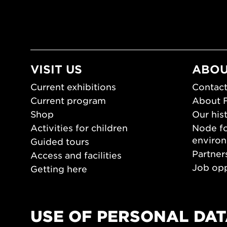
VISIT US
ABOU
Current exhibitions
Contact
Current program
About 
Shop
Our his
Activities for children
Node fo
enviro
Guided tours
Partner
Access and facilities
Job opp
Getting here
Press 
Opening hours
PLAY
USE OF PERSONAL DAT
Form/De