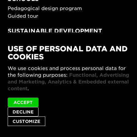
Pedagogical design program
Guided tour
SUSTAINABLE DEVELOPMENT
New European Bauhaus
USE OF PERSONAL DATA AND
SUSTAINORDIC
COOKIES
Share Future Living
Play for Democracy
We use cookies and process personal data for
What Matter_s
the following purposes:
Functional, Advertising
and Marketing, Analytics & Embedded external
content
.
ACCEPT
DECLINE
Privacy policy
Accessibility report
Site map
Cookie settings
CUSTOMIZE
© 2026 Form/Design Center