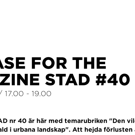
ASE FOR THE
ZINE STAD #40
/
17.00
-
19.00
D nr 40 är här med temarubriken "Den vil
ld i urbana landskap". Att hejda förlusten 