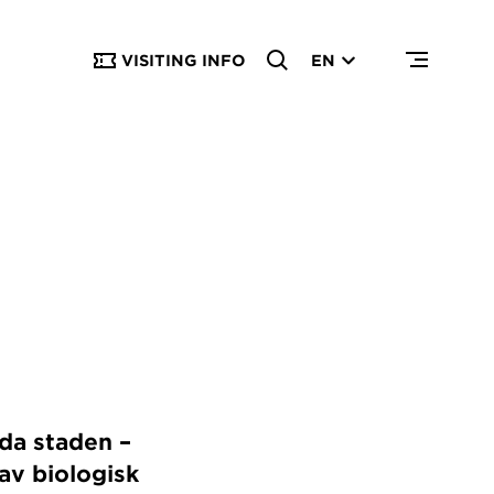
VISITING INFO
EN
da staden –
av biologisk