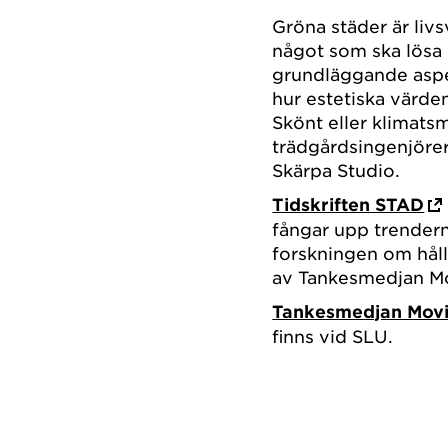
Gröna städer är liv
något som ska lösa
grundläggande aspek
hur estetiska värde
Skönt eller klimatsm
trädgårdsingenjöre
Skärpa Studio.
Tidskriften STAD
fångar upp trendern
forskningen om håll
av Tankesmedjan M
Tankesmedjan Mov
finns vid SLU.