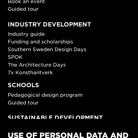
Book an event
Guided tour
INDUSTRY DEVELOPMENT
Industry guide
Funding and scholarships
Southern Sweden Design Days
SPOK
The Architecture Days
7x Konsthantverk
SCHOOLS
Pedagogical design program
Guided tour
SUSTAINABLE DEVELOPMENT
New European Bauhaus
USE OF PERSONAL DATA AND
SUSTAINORDIC