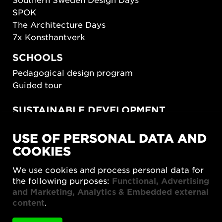
SPOK
The Architecture Days
7x Konsthantverk
SCHOOLS
Pedagogical design program
Guided tour
SUSTAINABLE DEVELOPMENT
New European Bauhaus
USE OF PERSONAL DATA AND
SUSTAINORDIC
COOKIES
Share Future Living
Play for Democracy
We use cookies and process personal data for
What Matter_s
the following purposes:
Functional, Advertising
and Marketing, Analytics & Embedded external
content
.