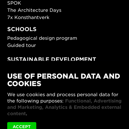
SPOK
The Architecture Days
7x Konsthantverk
SCHOOLS
Pedagogical design program
Guided tour
SUSTAINABLE DEVELOPMENT
New European Bauhaus
USE OF PERSONAL DATA AND
SUSTAINORDIC
COOKIES
Share Future Living
Play for Democracy
We use cookies and process personal data for
What Matter_s
the following purposes:
Functional, Advertising
and Marketing, Analytics & Embedded external
content
.
ACCEPT