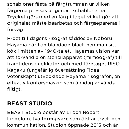
schabloner fästa på färgtrumman ur vilken
färgerna pressas ut genom schablonerna.
Trycket görs med en färg i taget vilket gör att
originalet måste bearbetas och färgsepareras i
förväg.
Fröet till dagens risograf såddes av Noboru
Hayama när han blandade bläck hemma i sitt
kök i mitten av 1940-talet. Hayamas vision var
att förvandla en stencilapparat (mimeograf) till
framtidens duplikator och med företaget RISO
Kagaku (ungefärlig översättning ”ideal
vetenskap”) utvecklade Hayama risografen, en
effektiv kontorsmaskin som än idag används
flitigt.
BEAST STUDIO
BEAST Studio består av Li och Robert
Lindblom, två formgivare som älskar tryck och
kommunikation. Studion öppnade 2013 och är