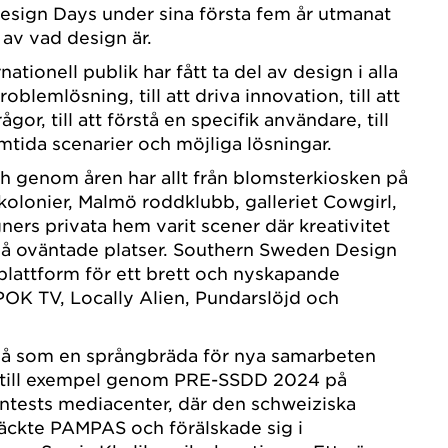
sign Days under sina första fem år utmanat
 av vad design är.
ationell publik har fått ta del av design i alla
oblemlösning, till att driva innovation, till att
gor, till att förstå en specifik användare, till
ramtida scenarier och möjliga lösningar.
h genom åren har allt från blomsterkiosken på
s kolonier, Malmö roddklubb, galleriet Cowgirl,
ners privata hem varit scener där kreativitet
 på oväntade platser. Southern Sweden Design
plattform för ett brett och nyskapande
OK TV, Locally Alien, Pundarslöjd och
å som en språngbräda för nya samarbeten
till exempel genom PRE-SSDD 2024 på
ntests mediacenter, där den schweiziska
äckte PAMPAS och förälskade sig i