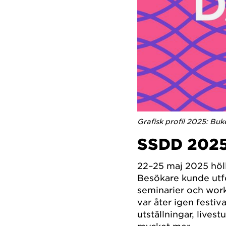
Grafisk profil 2025: Buk
SSDD 202
22–25 maj 2025 höl
Besökare kunde utf
seminarier och works
var åter igen fest
utställningar, lives
mycket mer.