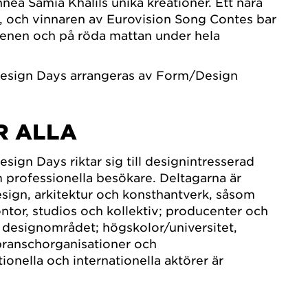
ea Samia Khalils unika kreationer. Ett nära
, och vinnaren av Eurovision Song Contes bar
cenen och på röda mattan under hela
esign Days arrangeras av Form/Design
R ALLA
ign Days riktar sig till designintresserad
 professionella besökare. Deltagarna är
ign, arkitektur och konsthantverk, såsom
ontor, studios och kollektiv; producenter och
 designområdet; högskolor/universitet,
 branschorganisationer och
ionella och internationella aktörer är