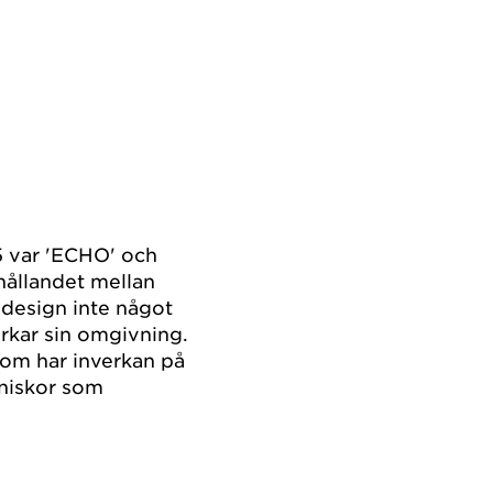
 var 'ECHO' och
hållandet mellan
 design inte något
erkar sin omgivning.
som har inverkan på
nniskor som