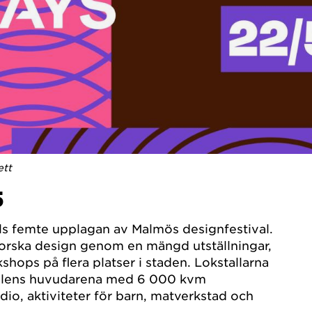
ett
5
ls femte upplagan av Malmös designfestival.
orska design genom en mängd utställningar,
hops på flera platser i staden. Lokstallarna
ivalens huvudarena med 6 000 kvm
tudio, aktiviteter för barn, matverkstad och