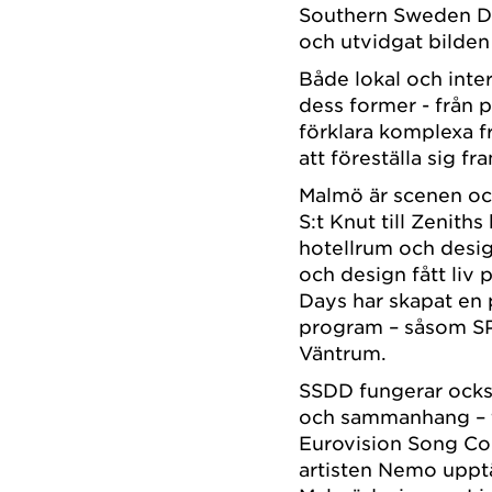
Southern Sweden De
och utvidgat bilden
Både lokal och intern
dess former - från pr
förklara komplexa frå
att föreställa sig f
Malmö är scenen oc
S:t Knut till Zenith
hotellrum och desig
och design fått liv
Days har skapat en 
program – såsom SP
Väntrum.
SSDD fungerar ocks
och sammanhang – 
Eurovision Song Co
artisten Nemo uppt