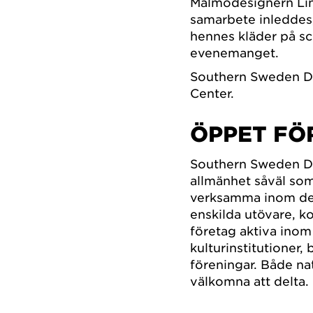
Malmödesignern Linn
samarbete inleddes
hennes kläder på s
evenemanget.
Southern Sweden D
Center.
ÖPPET FÖ
Southern Sweden Des
allmänhet såväl som
verksamma inom des
enskilda utövare, k
företag aktiva inom
kulturinstitutioner,
föreningar. Både nat
välkomna att delta.