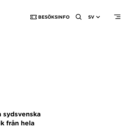
BESÖKSINFO
SV
n sydsvenska
k från hela