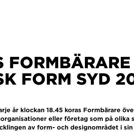
S FORMBÄRARE 
SK FORM SYD 2
rje år klockan 18.45 koras Formbärare över
 organisationer eller företag som på olika 
vecklingen av form- och designområdet i sin