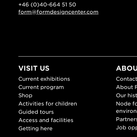
+46 (0)40-664 51 50
form@formdesigncenter.com
VISIT US
ABOU
Current exhibitions
Contact
Current program
About 
Shop
Our his
Activities for children
Node fo
enviro
Guided tours
Partner
Access and facilities
Job opp
Getting here
Press 
Opening hours