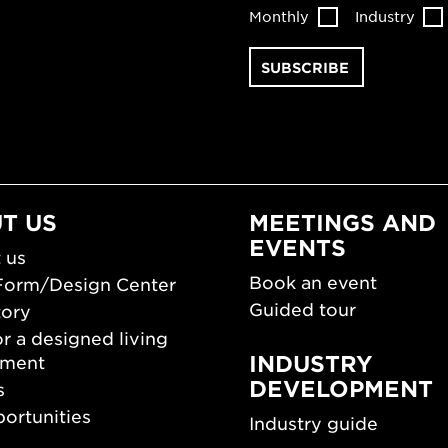
Monthly
Industry
T US
MEETINGS AND
EVENTS
 us
Book an event
Form/Design Center
Guided tour
tory
r a designed living
INDUSTRY
nment
DEVELOPMENT
s
ortunities
Industry guide
room