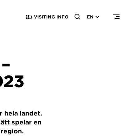
VISITING INFO
EN
–
023
 hela landet.
sätt spelar en
 region.