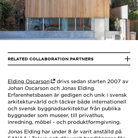
RELATED COLLABORATION PARTNERS
Elding Oscarson
drivs sedan starten 2007 av
Johan Oscarson och Jonas Elding.
Erfarenhetsbasen är gedigen och unik i svensk
arkitekturvärld och täcker både internationell
och svensk byggnadsarkitektur från publika
byggnader som museer, till privathus,
inredning, möbel - och produktformgivning.
Jonas Elding har under 8 år varit anställd på
SANAA i Tokyo och där varit handläggare för