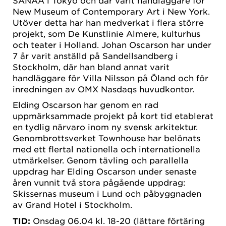
New Museum of Contemporary Art i New York.
Utöver detta har han medverkat i flera större
projekt, som De Kunstlinie Almere, kulturhus
och teater i Holland. Johan Oscarson har under
7 år varit anställd på Sandellsandberg i
Stockholm, där han bland annat varit
handläggare för Villa Nilsson på Öland och för
inredningen av OMX Nasdaqs huvudkontor.
Elding Oscarson har genom en rad
uppmärksammade projekt på kort tid etablerat
en tydlig närvaro inom ny svensk arkitektur.
Genombrottsverket Townhouse har belönats
med ett flertal nationella och internationella
utmärkelser. Genom tävling och parallella
uppdrag har Elding Oscarson under senaste
åren vunnit två stora pågående uppdrag:
Skissernas museum i Lund och påbyggnaden
av Grand Hotel i Stockholm.
TID:
Onsdag 06.04 kl. 18-20 (lättare förtäring