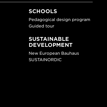
SCHOOLS
Pedagogical design program
Guided tour
SUSTAINABLE
DEVELOPMENT
New European Bauhaus
SUSTAINORDIC
ips
Share Future Living
ign
Play for Democracy
What Matter_s