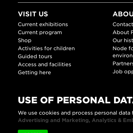
VISIT US
ABOU
Current exhibitions
Contact
Current program
About 
Shop
Our his
Activities for children
Node fo
enviro
Guided tours
Partner
Access and facilities
Job opp
Getting here
Press 
Opening hours
PLAY
USE OF PERSONAL DAT
Form/De
We use cookies and process personal data 
Video a
Advertising and Marketing, Analytics & Em