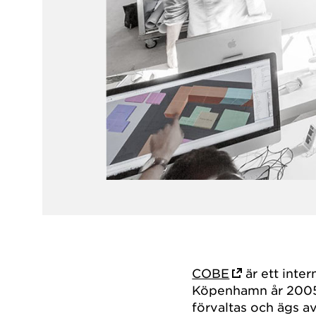
COBE
är ett inter
Köpenhamn år 2005
förvaltas och ägs a