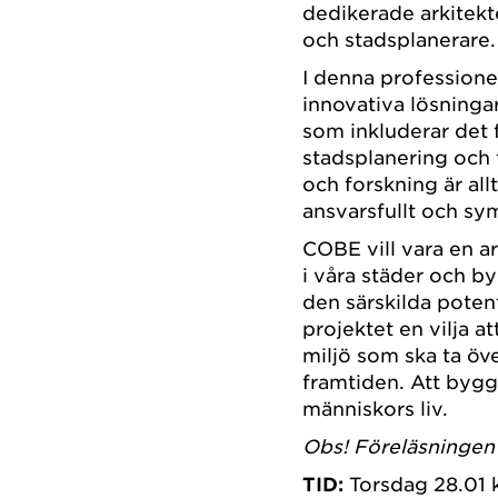
dedikerade arkitekt
och stadsplanerare.
I denna profession
innovativa lösningar
som inkluderar det f
stadsplanering och 
och forskning är allt
ansvarsfullt och sym
COBE vill vara en a
i våra städer och b
den särskilda poten
projektet en vilja 
miljö som ska ta öv
framtiden. Att bygga
människors liv.
Obs! Föreläsningen 
TID:
Torsdag 28.01 kl