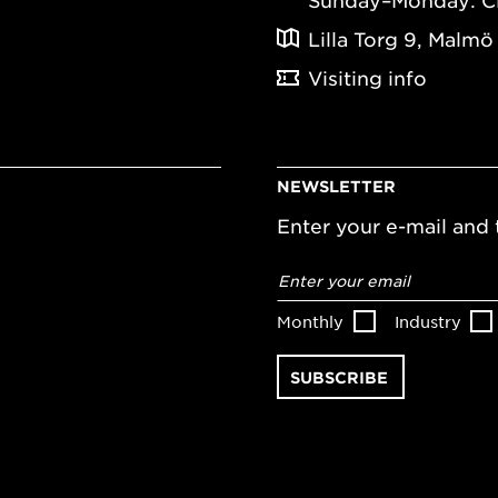
Sunday–Monday: C
Lilla Torg 9, Malmö
Visiting info
NEWSLETTER
Enter your e-mail and t
Email
address
*
Monthly
Industry