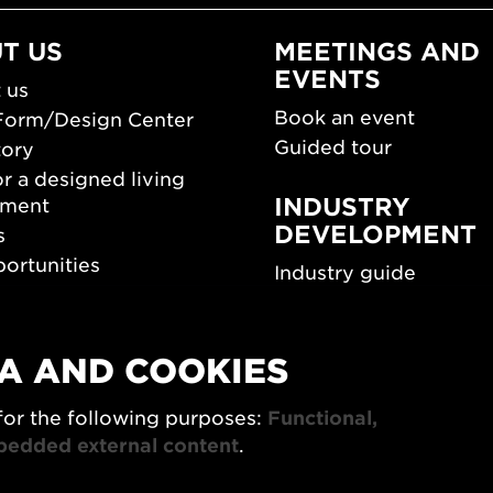
T US
MEETINGS AND
EVENTS
 us
Book an event
Form/Design Center
Guided tour
tory
r a designed living
INDUSTRY
nment
DEVELOPMENT
s
ortunities
Industry guide
room
Funding and scholarsh
Southern Sweden Des
Days
A AND COOKIES
SPOK
sign Center Play
The Architecture Days
for the following purposes:
Functional,
rchive
bedded external content
.
7x Konsthantverk