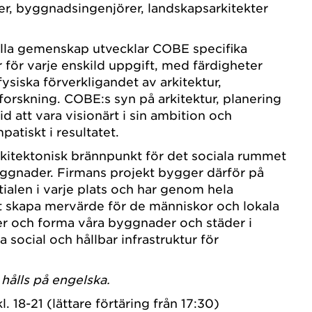
er, byggnadsingenjörer, landskapsarkitekter
ella gemenskap utvecklar COBE specifika
 för varje enskild uppgift, med färdigheter
ysiska förverkligandet av arkitektur,
forskning. COBE:s syn på arkitektur, planering
id att vara visionärt i sin ambition och
patiskt i resultatet.
rkitektonisk brännpunkt för det sociala rummet
yggnader. Firmans projekt bygger därför på
tialen i varje plats och har genom hela
att skapa mervärde för de människor och lokala
er och forma våra byggnader och städer i
 social och hållbar infrastruktur för
hålls på engelska.
. 18-21 (lättare förtäring från 17:30)