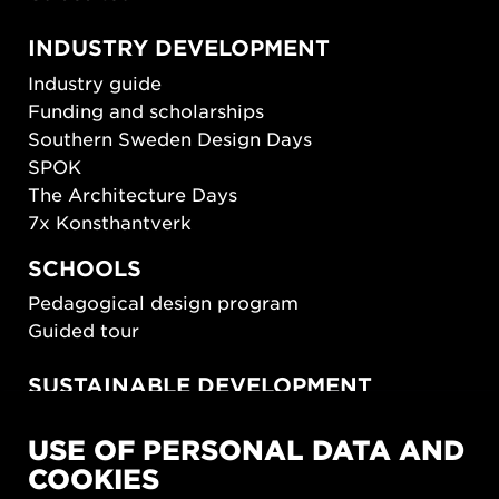
INDUSTRY DEVELOPMENT
Industry guide
Funding and scholarships
Southern Sweden Design Days
SPOK
The Architecture Days
7x Konsthantverk
SCHOOLS
Pedagogical design program
Guided tour
SUSTAINABLE DEVELOPMENT
New European Bauhaus
USE OF PERSONAL DATA AND
SUSTAINORDIC
COOKIES
Share Future Living