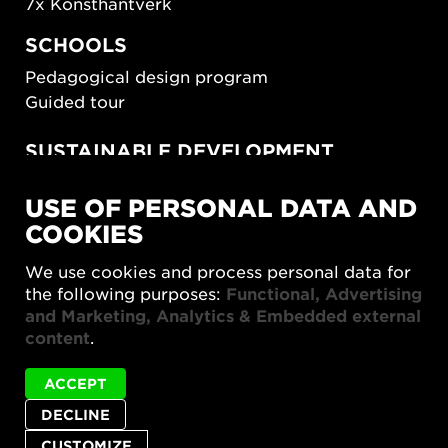
7x Konsthantverk
SCHOOLS
Pedagogical design program
Guided tour
SUSTAINABLE DEVELOPMENT
New European Bauhaus
USE OF PERSONAL DATA AND
SUSTAINORDIC
COOKIES
Share Future Living
Play for Democracy
We use cookies and process personal data for
What Matter_s
the following purposes:
Functional, Advertising
and Marketing, Analytics & Embedded external
content
.
ACCEPT
DECLINE
Privacy policy
Accessibility report
Site map
Cookie settings
CUSTOMIZE