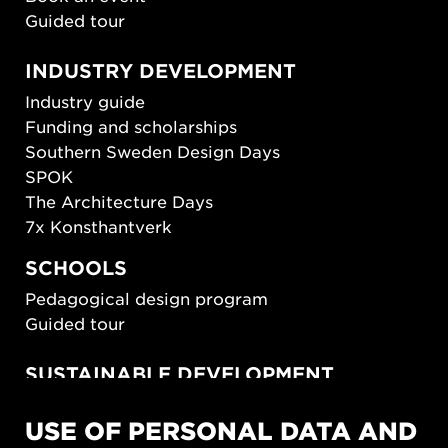
Guided tour
INDUSTRY DEVELOPMENT
Industry guide
Funding and scholarships
Southern Sweden Design Days
SPOK
The Architecture Days
7x Konsthantverk
SCHOOLS
Pedagogical design program
Guided tour
SUSTAINABLE DEVELOPMENT
New European Bauhaus
USE OF PERSONAL DATA AND
SUSTAINORDIC