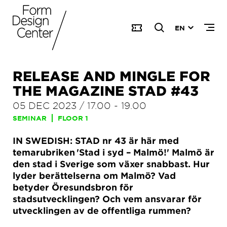
EN
RELEASE AND MINGLE FOR
THE MAGAZINE STAD #43
05 DEC 2023
/
17.00
-
19.00
SEMINAR
FLOOR 1
IN SWEDISH: STAD nr 43 är här med
temarubriken 'Stad i syd – Malmö!' Malmö är
den stad i Sverige som växer snabbast. Hur
lyder berättelserna om Malmö? Vad
betyder Öresundsbron för
stadsutvecklingen? Och vem ansvarar för
utvecklingen av de offentliga rummen?