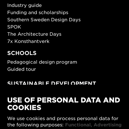
Industry guide
Funding and scholarships
Southern Sweden Design Days
SPOK
The Architecture Days
7x Konsthantverk
SCHOOLS
Pedagogical design program
Guided tour
SUSTAINABLE DEVELOPMENT
New European Bauhaus
USE OF PERSONAL DATA AND
SUSTAINORDIC
COOKIES
Share Future Living
Play for Democracy
We use cookies and process personal data for
What Matter_s
the following purposes:
Functional, Advertising