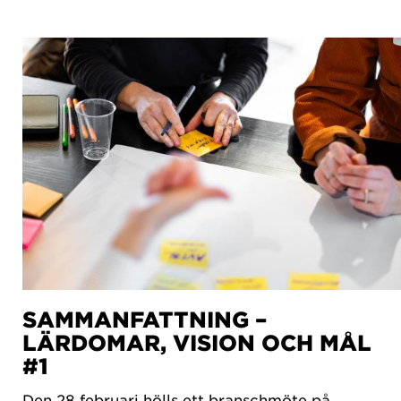
SAMMANFATTNING –
LÄRDOMAR, VISION OCH MÅL
#1
Den 28 februari hölls ett branschmöte på